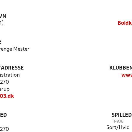
VN
1)
Boldk
E
renge Mester
TADRESSE
KLUBBEN
stration
www
 270
erup
03.dk
TED
SPILLE
TRØJE
Sort/Hvid
 270