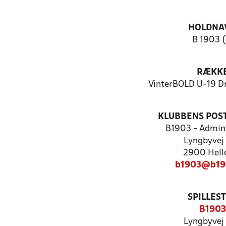
HOLDNA
B 1903 (
RÆKK
VinterBOLD U-19 D
KLUBBENS POS
B1903 - Admini
Lyngbyvej
2900 Hell
b1903@b19
SPILLES
B1903
Lyngbyvej