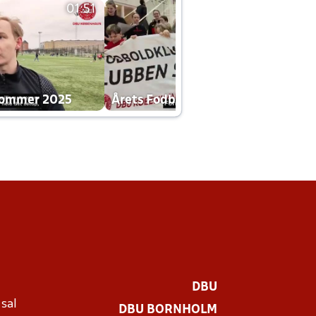
01:51
01:42
dommer 2025
Årets Fodboldklub 2025 mp4
DBU
 sal
DBU BORNHOLM