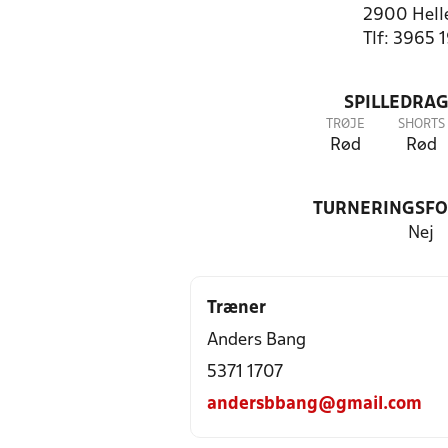
2900 Hell
Tlf: 3965 
SPILLEDRAG
TRØJE
SHORTS
Rød
Rød
TURNERINGSF
Nej
Træner
Anders Bang
5371 1707
andersbbang@gmail.com