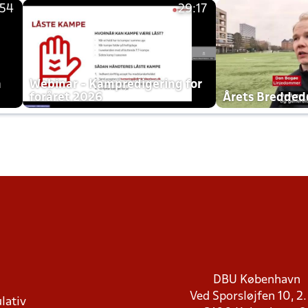
:54
29:17
h
Webinar - Kampredigering for
foråret 2026
Årets Bredde
DBU København
Ved Sporsløjfen 10, 2.
lativ