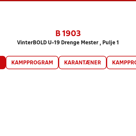
B 1903
VinterBOLD U-19 Drenge Mester , Pulje 1
O
KAMPPROGRAM
KARANTÆNER
KAMPPRO