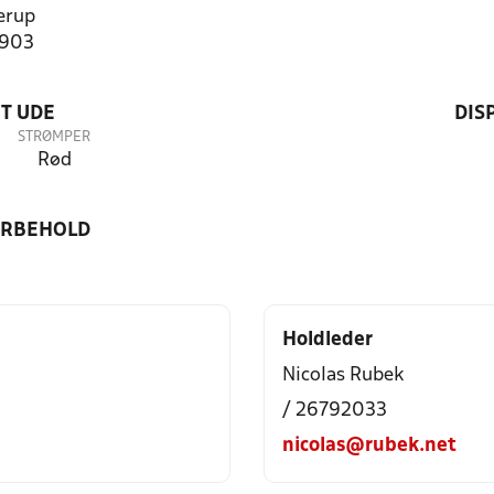
erup
1903
T UDE
DIS
STRØMPER
Rød
ORBEHOLD
Holdleder
Nicolas Rubek
/ 26792033
nicolas@rubek.net