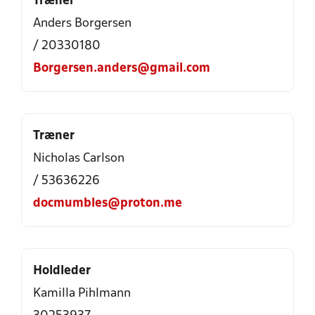
Træner
Anders Borgersen
/ 20330180
Borgersen.anders@gmail.com
Træner
Nicholas Carlson
/ 53636226
docmumbles@proton.me
Holdleder
Kamilla Pihlmann