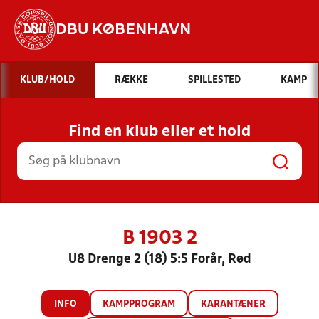
DBU KØBENHAVN
Hvad vil du søge efter?
KLUB/HOLD
RÆKKE
SPILLESTED
KAMP
INDHOLD OG NYHEDER
Find en klub eller et hold
STILLINGER, RESULTATER, KLUBBER OG
HOLD
B 1903 2
U8 Drenge 2 (18) 5:5 Forår, Rød
INFO
KAMPPROGRAM
KARANTÆNER