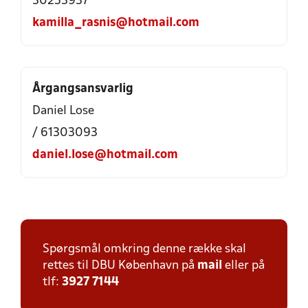
30253937
kamilla_rasnis@hotmail.com
Årgangsansvarlig
Daniel Lose
/ 61303093
daniel.lose@hotmail.com
Spørgsmål omkring denne række skal
rettes til DBU København på
mail
eller på
tlf:
3927 7144