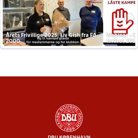
Årets Frivillige 2025, Liv Gish fra FA
Webinar - K
2000
foråret 202
DBU KØBENHAVN