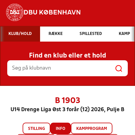
DBU KØBENHAVN
Hvad vil du søge efter?
KLUB/HOLD
RÆKKE
SPILLESTED
KAMP
INDHOLD OG NYHEDER
Find en klub eller et hold
STILLINGER, RESULTATER, KLUBBER OG
HOLD
B 1903
U14 Drenge Liga Øst 3 forår (12) 2026, Pulje B
STILLING
INFO
KAMPPROGRAM