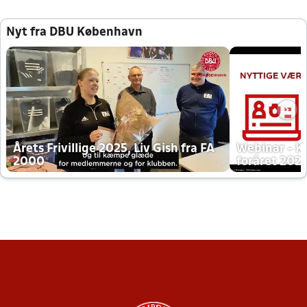
Nyt fra DBU København
Årets Frivillige 2025, Liv Gish fra FA
Webinar - K
2000
foråret 202