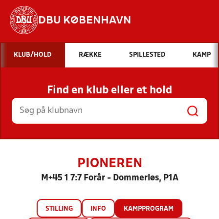
DBU KØBENHAVN
Hvad vil du søge efter?
KLUB/HOLD
RÆKKE
SPILLESTED
KAMP
INDHOLD OG NYHEDER
Find en klub eller et hold
STILLINGER, RESULTATER, KLUBBER OG
HOLD
PIONEREN
M+45 1 7:7 Forår - Dommerløs, P1A
STILLING
INFO
KAMPPROGRAM