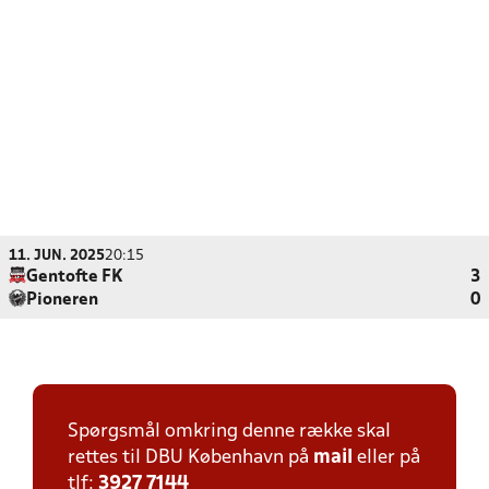
11. JUN. 2025
20:15
Gentofte FK
3
Pioneren
0
Spørgsmål omkring denne række skal
rettes til DBU København på
mail
eller på
tlf:
3927 7144