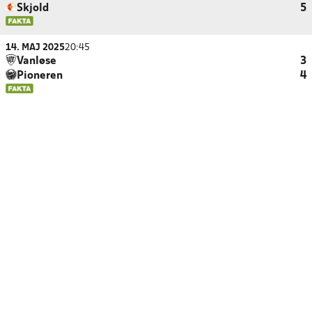
Skjold
5
14. MAJ 2025
20:45
Vanløse
3
Pioneren
4