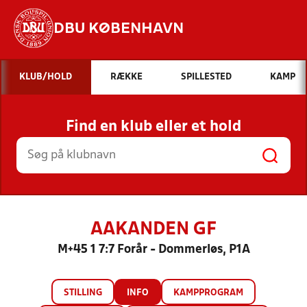
DBU KØBENHAVN
Hvad vil du søge efter?
KLUB/HOLD
RÆKKE
SPILLESTED
KAMP
INDHOLD OG NYHEDER
Find en klub eller et hold
STILLINGER, RESULTATER, KLUBBER OG
HOLD
AAKANDEN GF
M+45 1 7:7 Forår - Dommerløs, P1A
STILLING
INFO
KAMPPROGRAM