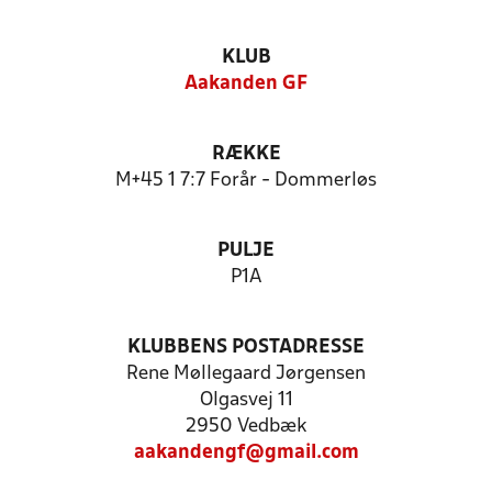
KLUB
Aakanden GF
RÆKKE
M+45 1 7:7 Forår - Dommerløs
PULJE
P1A
KLUBBENS POSTADRESSE
Rene Møllegaard Jørgensen
Olgasvej 11
2950 Vedbæk
aakandengf@gmail.com