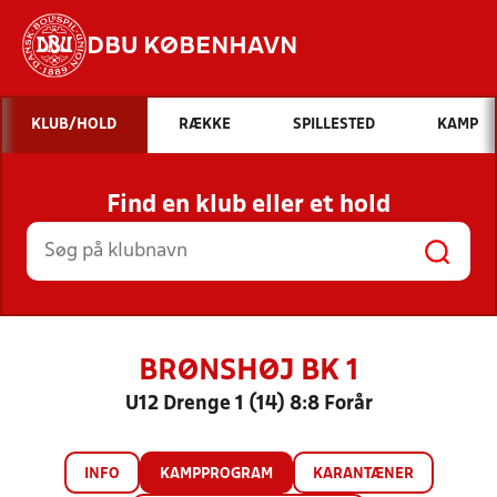
DBU KØBENHAVN
Hvad vil du søge efter?
KLUB/HOLD
RÆKKE
SPILLESTED
KAMP
INDHOLD OG NYHEDER
Find en klub eller et hold
STILLINGER, RESULTATER, KLUBBER OG
HOLD
BRØNSHØJ BK 1
U12 Drenge 1 (14) 8:8 Forår
INFO
KAMPPROGRAM
KARANTÆNER