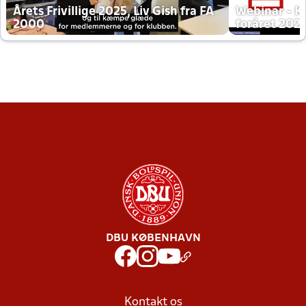
Årets Frivillige 2025, Liv Gish fra FA
Webinar - K
2000
foråret 202
DBU KØBENHAVN
Kontakt os