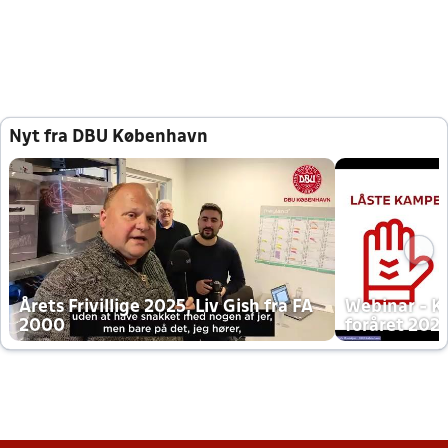
Nyt fra DBU København
Årets Frivillige 2025, Liv Gish fra FA
Webinar - K
2000
foråret 202