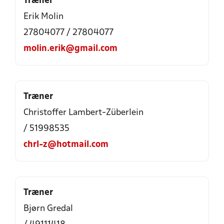
Træner
Erik Molin
27804077 / 27804077
molin.erik@gmail.com
Træner
Christoffer Lambert-Züberlein
/ 51998535
chrl-z@hotmail.com
Træner
Bjørn Gredal