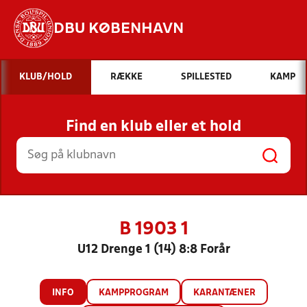
DBU KØBENHAVN
Hvad vil du søge efter?
KLUB/HOLD
RÆKKE
SPILLESTED
KAMP
INDHOLD OG NYHEDER
Find en klub eller et hold
STILLINGER, RESULTATER, KLUBBER OG
HOLD
B 1903 1
U12 Drenge 1 (14) 8:8 Forår
INFO
KAMPPROGRAM
KARANTÆNER