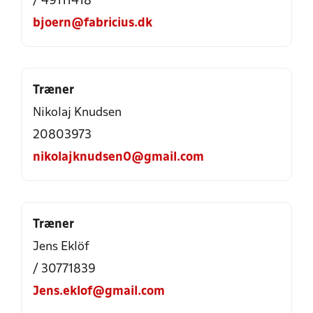
/ 49111418
bjoern@fabricius.dk
Træner
Nikolaj Knudsen
20803973
nikolajknudsen0@gmail.com
Træner
Jens Eklöf
/ 30771839
Jens.eklof@gmail.com