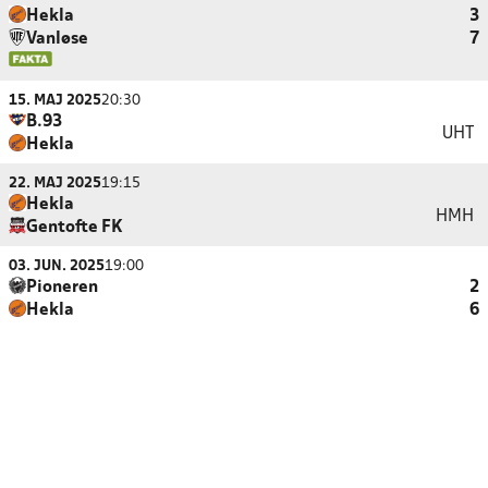
Hekla
3
Vanløse
7
15. MAJ 2025
20:30
B.93
UHT
Hekla
22. MAJ 2025
19:15
Hekla
HMH
Gentofte FK
03. JUN. 2025
19:00
Pioneren
2
Hekla
6