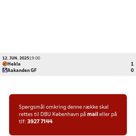
12. JUN. 2025
19:00
Hekla
1
Aakanden GF
0
Spørgsmål omkring denne række skal
rettes til DBU København på
mail
eller på
tlf:
3927 7144