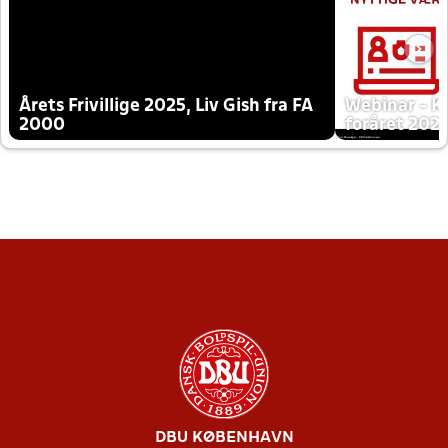
Årets Frivillige 2025, Liv Gish fra FA
Webinar - K
2000
foråret 202
DBU KØBENHAVN