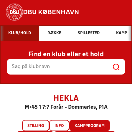
DBU KØBENHAVN
Hvad vil du søge efter?
KLUB/HOLD
RÆKKE
SPILLESTED
KAMP
INDHOLD OG NYHEDER
Find en klub eller et hold
STILLINGER, RESULTATER, KLUBBER OG
HOLD
HEKLA
M+45 1 7:7 Forår - Dommerløs, P1A
STILLING
INFO
KAMPPROGRAM