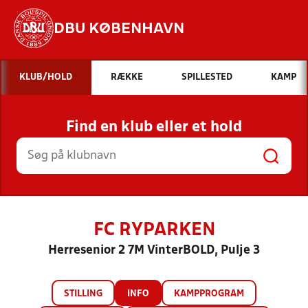
DBU KØBENHAVN
Hvad vil du søge efter?
KLUB/HOLD
RÆKKE
SPILLESTED
KAMP
INDHOLD OG NYHEDER
Find en klub eller et hold
STILLINGER, RESULTATER, KLUBBER OG
HOLD
FC RYPARKEN
Herresenior 2 7M VinterBOLD, Pulje 3
STILLING
INFO
KAMPPROGRAM