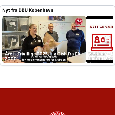
Nyt fra DBU København
Årets Frivillige 2025, Liv Gish fra FA
Webinar - K
2000
foråret 202