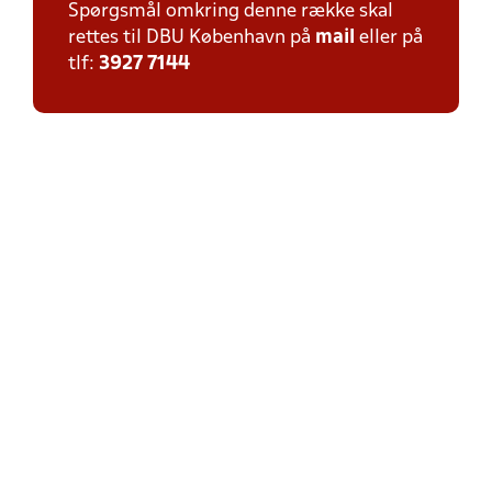
Spørgsmål omkring denne række skal
rettes til DBU København på
mail
eller på
tlf:
3927 7144