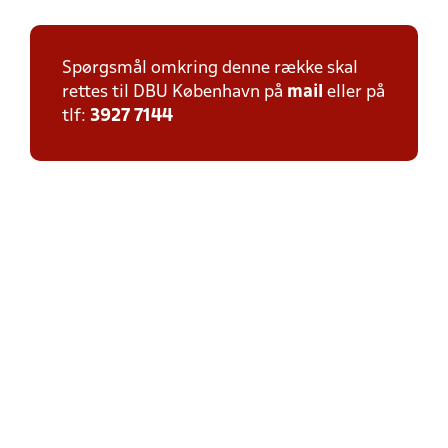
Spørgsmål omkring denne række skal
rettes til DBU København på
mail
eller på
tlf:
3927 7144