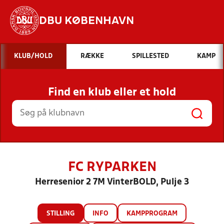
DBU KØBENHAVN
Hvad vil du søge efter?
KLUB/HOLD
RÆKKE
SPILLESTED
KAMP
INDHOLD OG NYHEDER
Find en klub eller et hold
STILLINGER, RESULTATER, KLUBBER OG
HOLD
FC RYPARKEN
Herresenior 2 7M VinterBOLD, Pulje 3
STILLING
INFO
KAMPPROGRAM