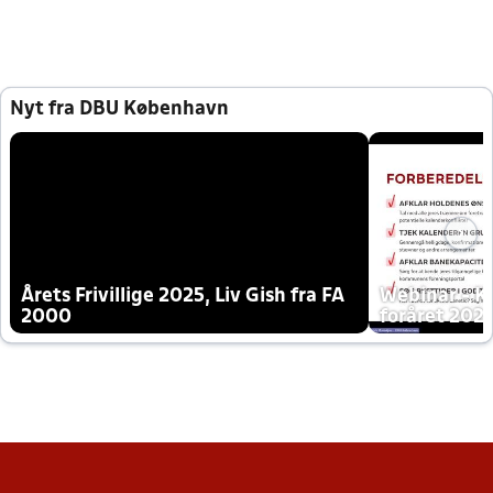
Nyt fra DBU København
Årets Frivillige 2025, Liv Gish fra FA
Webinar - K
2000
foråret 202