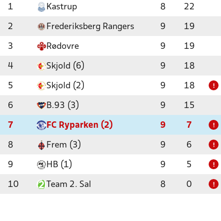
1
Kastrup
8
22
2
Frederiksberg Rangers
9
19
3
Rødovre
9
19
4
Skjold (6)
9
18
5
Skjold (2)
9
18
!
6
B.93 (3)
9
15
7
FC Ryparken (2)
9
7
!
8
Frem (3)
9
6
!
9
HB (1)
9
5
!
10
Team 2. Sal
8
0
!