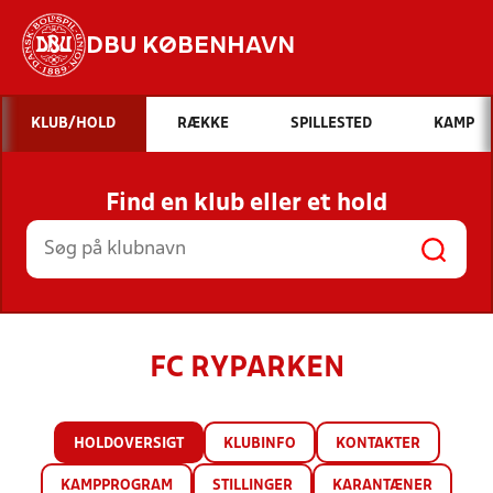
DBU KØBENHAVN
Hvad vil du søge efter?
KLUB/HOLD
RÆKKE
SPILLESTED
KAMP
INDHOLD OG NYHEDER
Find en klub eller et hold
STILLINGER, RESULTATER, KLUBBER OG
HOLD
FC RYPARKEN
HOLDOVERSIGT
KLUBINFO
KONTAKTER
KAMPPROGRAM
STILLINGER
KARANTÆNER