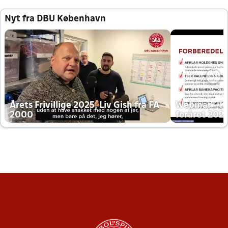
Nyt fra DBU København
Årets Frivillige 2025, Liv Gish fra FA
Webinar - K
2000
foråret 202