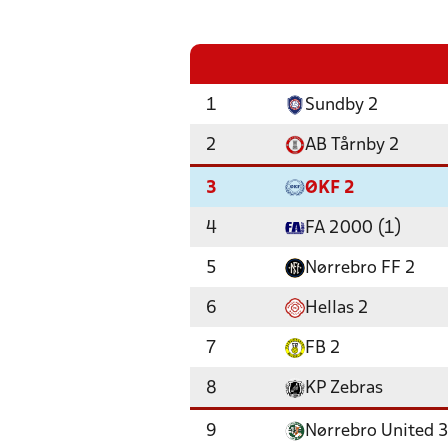
1
Sundby 2
2
AB Tårnby 2
3
ØKF 2
4
FA 2000 (1)
5
Nørrebro FF 2
6
Hellas 2
7
FB 2
8
KP Zebras
9
Nørrebro United 