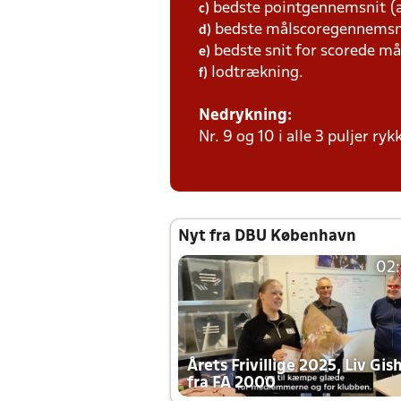
bedste pointgennemsnit (a
c)
bedste målscoregennemsni
d)
bedste snit for scorede må
e)
lodtrækning.
f)
Nedrykning:
Nr. 9 og 10 i alle 3 puljer ryk
Nyt fra DBU København
02
Årets Frivillige 2025, Liv Gis
fra FA 2000