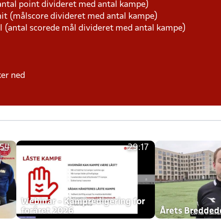
ntal point divideret med antal kampe)
t (målscore divideret med antal kampe)
l (antal scorede mål divideret med antal kampe)
ker ned
:54
29:17
h
Webinar - Kampredigering for
foråret 2026
Årets Bredde