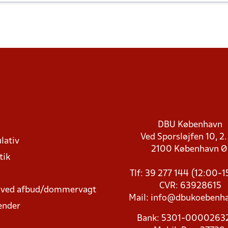
DBU København
Ved Sporsløjfen 10, 2.
lativ
2100 København 
tik
Tlf: 39 277 144 (12:00-
CVR: 63928615
t ved afbud/dommervagt
Mail:
info@dbukoebenha
ender
Bank: 5301-000026