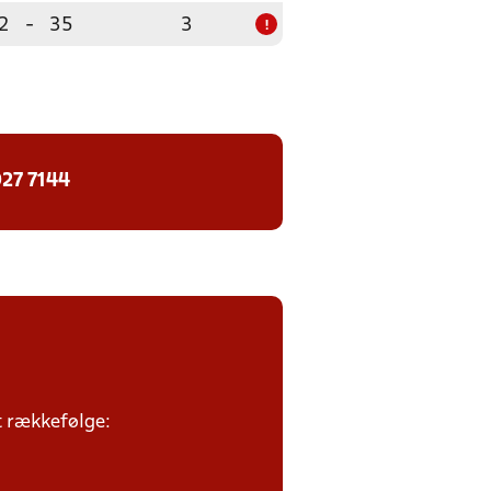
2
-
35
3
!
27 7144
et rækkefølge: