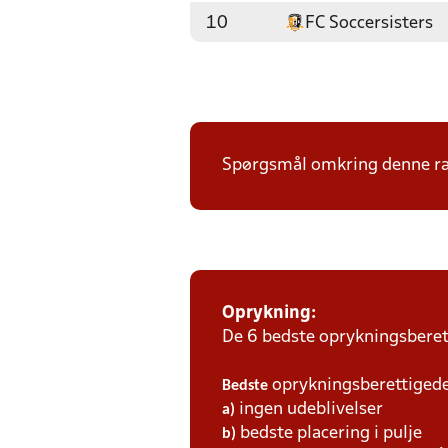
10
FC Soccersisters
Spørgsmål omkring denne ræ
Oprykning:
De 6 bedste oprykningsberett
oprykningsberettigede 
Bedste
ingen udeblivelser
a)
bedste placering i pulje
b)