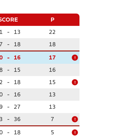
SCORE
P
1
-
13
22
7
-
18
18
0
-
16
17
!
8
-
15
16
2
-
18
15
!
0
-
16
13
9
-
27
13
3
-
36
7
!
0
-
18
5
!