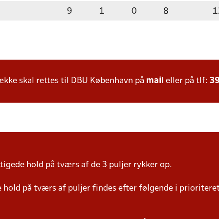
9
1
0
8
1
kke skal rettes til DBU København på
mail
eller på tlf:
39
igede hold på tværs af de 3 puljer rykker op.
hold på tværs af puljer findes efter følgende i prioriter