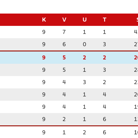
K
V
U
T
9
7
1
1
4
9
6
0
3
2
9
5
2
2
2
9
5
1
3
2
9
4
3
2
2
9
4
1
4
2
9
4
1
4
1
9
2
1
6
1
3
9
1
2
6
1