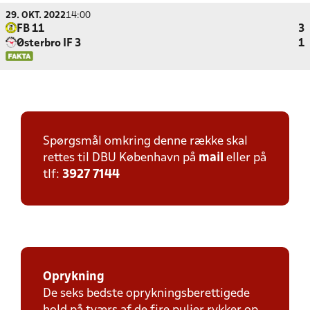
29. OKT. 2022
14:00
FB 11
3
Østerbro IF 3
1
Spørgsmål omkring denne række skal
rettes til DBU København på
mail
eller på
tlf:
3927 7144
Oprykning
De seks bedste oprykningsberettigede