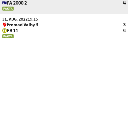
FA 2000 2
4
31. AUG. 2022
19:15
Fremad Valby 3
3
FB 11
4