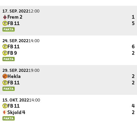
17. SEP. 2022
12:00
Frem 2
1
FB 11
5
24. SEP. 2022
14:00
FB 11
6
FB 9
2
29. SEP. 2022
19:00
Hekla
2
FB 11
2
15. OKT. 2022
14:00
FB 11
4
Skjold 4
2