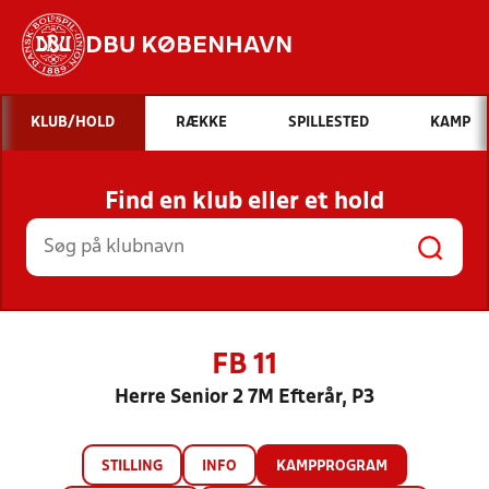
DBU KØBENHAVN
Hvad vil du søge efter?
KLUB/HOLD
RÆKKE
SPILLESTED
KAMP
INDHOLD OG NYHEDER
Find en klub eller et hold
STILLINGER, RESULTATER, KLUBBER OG
HOLD
FB 11
Herre Senior 2 7M Efterår, P3
STILLING
INFO
KAMPPROGRAM