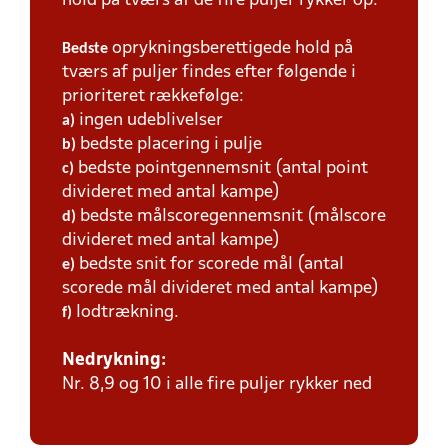
hold på tværs af de fire puljer rykker op.
oprykningsberettigede hold på
Bedste
tværs af puljer findes efter følgende i
prioriteret rækkefølge:
ingen udeblivelser
a)
bedste placering i pulje
b)
bedste pointgennemsnit (antal point
c)
divideret med antal kampe)
bedste målscoregennemsnit (målscore
d)
divideret med antal kampe)
bedste snit for scorede mål (antal
e)
scorede mål divideret med antal kampe)
lodtrækning.
f)
Nedrykning:
Nr. 8,9 og 10 i alle fire puljer rykker ned