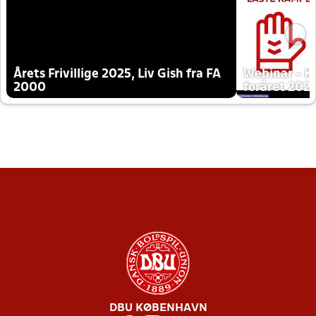
Årets Frivillige 2025, Liv Gish fra FA
Webinar - K
2000
foråret 202
DBU KØBENHAVN