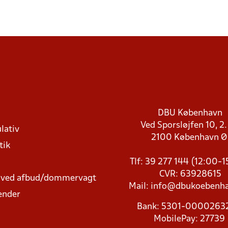
DBU København
Ved Sporsløjfen 10, 2.
lativ
2100 København 
tik
Tlf: 39 277 144 (12:00-
CVR: 63928615
t ved afbud/dommervagt
Mail:
info@dbukoebenha
ender
Bank: 5301-000026
MobilePay: 27739