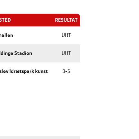
ESTED
RESULTAT
hallen
UHT
ddinge Stadion
UHT
slev Idrætspark kunst
3
-
5