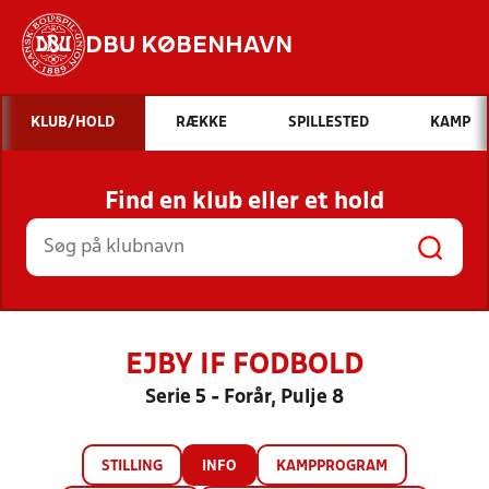
DBU KØBENHAVN
Hvad vil du søge efter?
KLUB/HOLD
RÆKKE
SPILLESTED
KAMP
INDHOLD OG NYHEDER
Find en klub eller et hold
STILLINGER, RESULTATER, KLUBBER OG
HOLD
EJBY IF FODBOLD
Serie 5 - Forår, Pulje 8
STILLING
INFO
KAMPPROGRAM