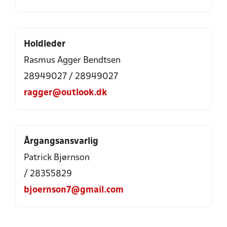
Holdleder
Rasmus Agger Bendtsen
28949027 / 28949027
ragger@outlook.dk
Årgangsansvarlig
Patrick Bjørnson
/ 28355829
bjoernson7@gmail.com