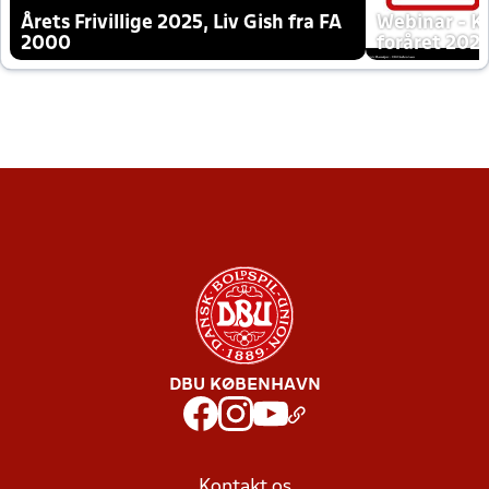
Årets Frivillige 2025, Liv Gish fra FA
Webinar - K
2000
foråret 202
DBU KØBENHAVN
Kontakt os