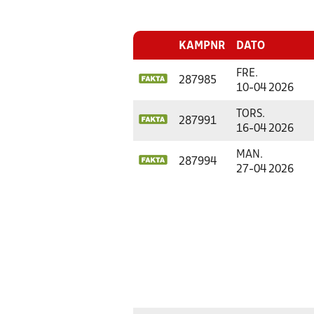
KAMPNR
DATO
FRE.
287985
10-04 2026
TORS.
287991
16-04 2026
MAN.
287994
27-04 2026