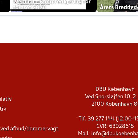
h
Webinar - Kampredigering for
foråret 2026
Årets Bredde
DBU København
Ved Sporsløjfen 10, 2.
lativ
2100 København 
tik
Tlf: 39 277 144 (12:00-
CVR: 63928615
t ved afbud/dommervagt
Mail:
info@dbukoebenha