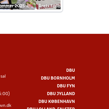
dommer 2025
Årets Fodboldklub 2025 mp4
DBU
 sal
DBU BORNHOLM
Ø
DBU FYN
15:00)
DBU JYLLAND
DBU KØBENHAVN
vn.dk