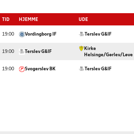
TID
HJEMME
UDE
19:00
Vordingborg IF
Terslev G&IF
Kirke
19:00
Terslev G&IF
Helsinge/Gørlev/Løve
19:00
Svogerslev BK
Terslev G&IF