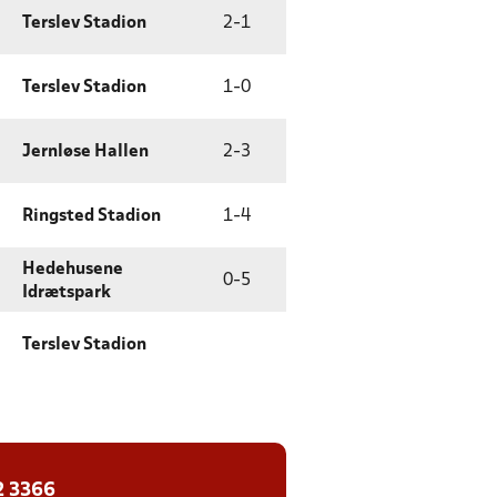
Terslev Stadion
2
-
1
Terslev Stadion
1
-
0
Jernløse Hallen
2
-
3
Ringsted Stadion
1
-
4
Hedehusene
0
-
5
Idrætspark
Terslev Stadion
2 3366