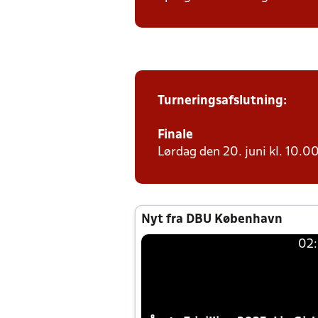
Turneringsafslutning:
Finale
Lørdag den 20. juni kl. 10.00
Nyt fra DBU København
02