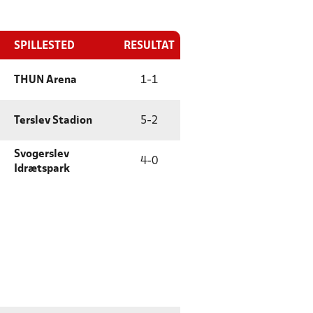
SPILLESTED
RESULTAT
THUN Arena
1
-
1
Terslev Stadion
5
-
2
Svogerslev
4
-
0
Idrætspark