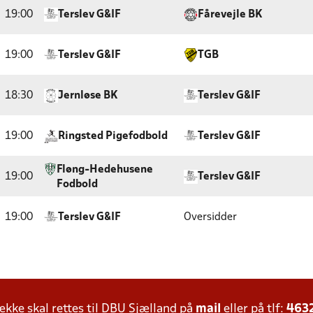
19:00
Terslev G&IF
Fårevejle BK
19:00
Terslev G&IF
TGB
18:30
Jernløse BK
Terslev G&IF
19:00
Ringsted Pigefodbold
Terslev G&IF
Fløng-Hedehusene
19:00
Terslev G&IF
Fodbold
19:00
Terslev G&IF
Oversidder
ke skal rettes til DBU Sjælland på
mail
eller på tlf:
463