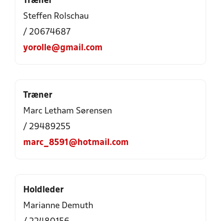
Træner
Steffen Rolschau
/ 20674687
yorolle@gmail.com
Træner
Marc Letham Sørensen
/ 29489255
marc_8591@hotmail.com
Holdleder
Marianne Demuth