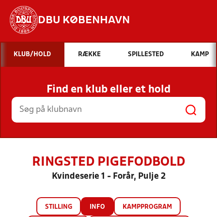
DBU KØBENHAVN
Hvad vil du søge efter?
KLUB/HOLD
RÆKKE
SPILLESTED
KAMP
INDHOLD OG NYHEDER
Find en klub eller et hold
STILLINGER, RESULTATER, KLUBBER OG
HOLD
RINGSTED PIGEFODBOLD
Kvindeserie 1 - Forår, Pulje 2
STILLING
INFO
KAMPPROGRAM