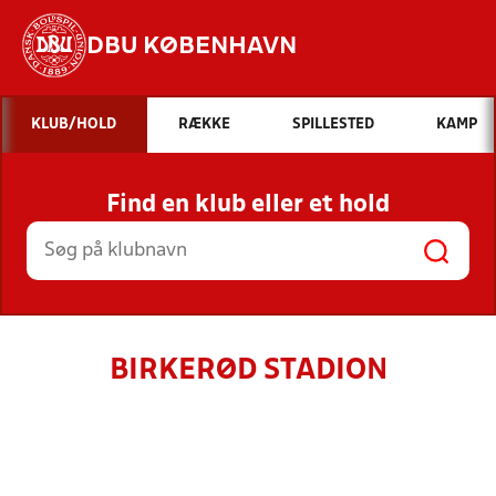
DBU KØBENHAVN
Hvad vil du søge efter?
KLUB/HOLD
RÆKKE
SPILLESTED
KAMP
INDHOLD OG NYHEDER
Find en klub eller et hold
STILLINGER, RESULTATER, KLUBBER OG
HOLD
BIRKERØD STADION