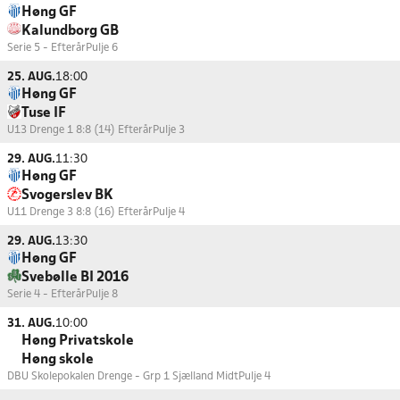
Høng GF
Kalundborg GB
Serie 5 - Efterår
Pulje 6
25. AUG.
18:00
Høng GF
Tuse IF
U13 Drenge 1 8:8 (14) Efterår
Pulje 3
29. AUG.
11:30
Høng GF
Svogerslev BK
U11 Drenge 3 8:8 (16) Efterår
Pulje 4
29. AUG.
13:30
Høng GF
Svebølle BI 2016
Serie 4 - Efterår
Pulje 8
31. AUG.
10:00
Høng Privatskole
Høng skole
DBU Skolepokalen Drenge - Grp 1 Sjælland Midt
Pulje 4