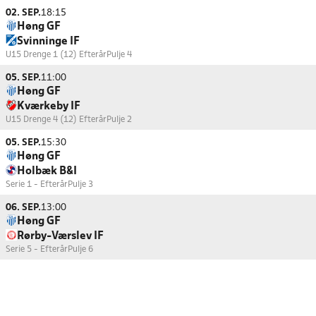
02. SEP.
18:15
Høng GF
Svinninge IF
U15 Drenge 1 (12) Efterår
Pulje 4
05. SEP.
11:00
Høng GF
Kværkeby IF
U15 Drenge 4 (12) Efterår
Pulje 2
05. SEP.
15:30
Høng GF
Holbæk B&I
Serie 1 - Efterår
Pulje 3
06. SEP.
13:00
Høng GF
Rørby-Værslev IF
Serie 5 - Efterår
Pulje 6