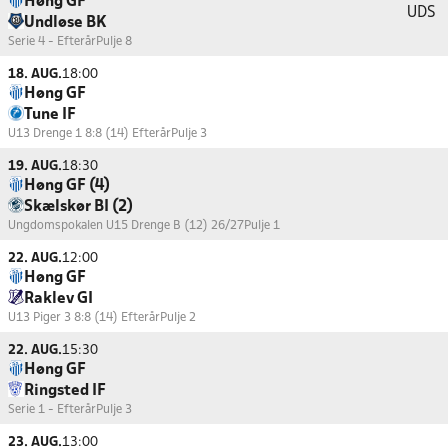
Høng GF
UDS
Undløse BK
Serie 4 - Efterår
Pulje 8
18. AUG.
18:00
Høng GF
Tune IF
U13 Drenge 1 8:8 (14) Efterår
Pulje 3
19. AUG.
18:30
Høng GF (4)
Skælskør BI (2)
Ungdomspokalen U15 Drenge B (12) 26/27
Pulje 1
22. AUG.
12:00
Høng GF
Raklev GI
U13 Piger 3 8:8 (14) Efterår
Pulje 2
22. AUG.
15:30
Høng GF
Ringsted IF
Serie 1 - Efterår
Pulje 3
23. AUG.
13:00