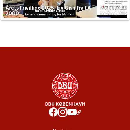
Årets Frivillige 2025, Liv Gish fra FA
Webinar - K
2000
foråret 202
DBU KØBENHAVN