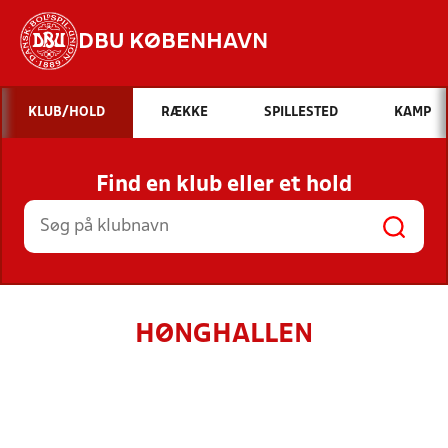
DBU KØBENHAVN
Hvad vil du søge efter?
KLUB/HOLD
RÆKKE
SPILLESTED
KAMP
INDHOLD OG NYHEDER
Find en klub eller et hold
STILLINGER, RESULTATER, KLUBBER OG
HOLD
HØNGHALLEN