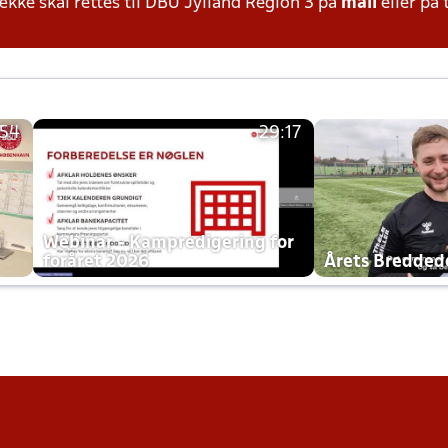
ke skal rettes til DBU Jylland Region 3 på
mail
eller på 
:54
29:17
h
Webinar - Kampredigering for
foråret 2026
Årets Bredde