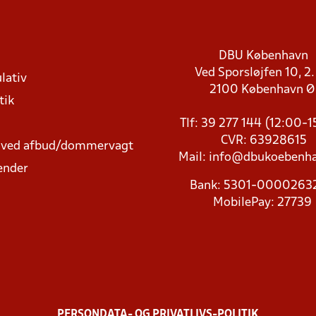
DBU København
Ved Sporsløjfen 10, 2.
lativ
2100 København 
tik
Tlf: 39 277 144 (12:00-
CVR: 63928615
t ved afbud/dommervagt
Mail:
info@dbukoebenha
ender
Bank: 5301-000026
MobilePay: 27739
PERSONDATA- OG PRIVATLIVS-POLITIK