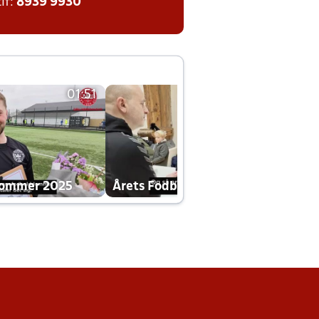
tlf:
8939 9930
01:51
01:42
dommer 2025
Årets Fodboldklub 2025 mp4