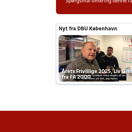
Spørgsmål omkring denne ræk
Nyt fra DBU København
02
Årets Frivillige 2025, Liv Gis
fra FA 2000