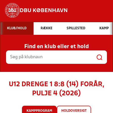
DBU KØBENHAVN
Hvad vil du søge efter?
KLUB/HOLD
RÆKKE
SPILLESTED
KAMP
INDHOLD OG NYHEDER
Find en klub eller et hold
STILLINGER, RESULTATER, KLUBBER OG
HOLD
U12 DRENGE 1 8:8 (14) FORÅR,
PULJE 4 (2026)
KAMPPROGRAM
HOLDOVERSIGT