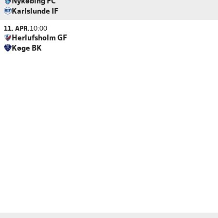
Nykøbing FC
Karlslunde IF
11. APR.
10:00
Herlufsholm GF
Køge BK