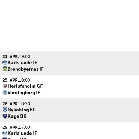
21. APR.
19:00
Karlslunde IF
Brøndbyernes IF
25. APR.
10:00
Herlufsholm GF
Vordingborg IF
26. APR.
10:30
Nykøbing FC
Køge BK
29. APR.
17:00
Karlslunde IF