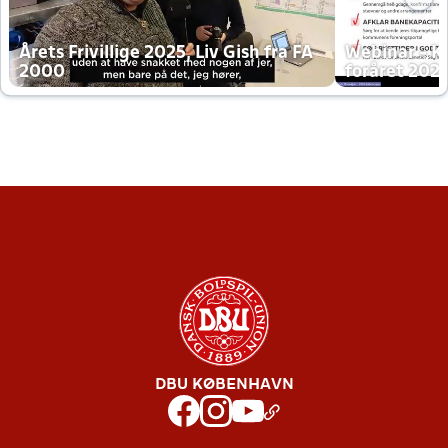
Årets Frivillige 2025, Liv Gish fra FA
Webinar - K
2000
foråret 202
DBU KØBENHAVN