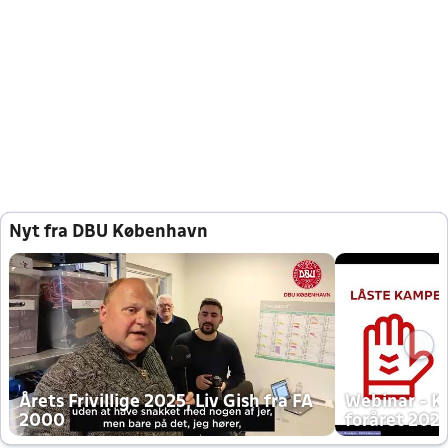
Nyt fra DBU København
Årets Frivillige 2025, Liv Gish fra FA
Webinar - K
2000
foråret 202