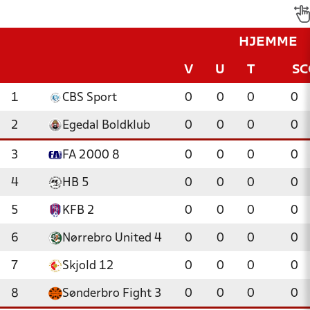
HJEMME
V
U
T
SC
1
CBS Sport
0
0
0
0
2
Egedal Boldklub
0
0
0
0
3
FA 2000 8
0
0
0
0
4
HB 5
0
0
0
0
5
KFB 2
0
0
0
0
6
Nørrebro United 4
0
0
0
0
7
Skjold 12
0
0
0
0
8
Sønderbro Fight 3
0
0
0
0