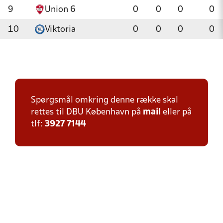
9
Union 6
0
0
0
0
10
Viktoria
0
0
0
0
Spørgsmål omkring denne række skal
rettes til DBU København på
mail
eller på
tlf:
3927 7144