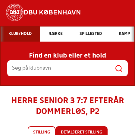
DBU KØBENHAVN
Hvad vil du søge efter?
KLUB/HOLD
RÆKKE
SPILLESTED
KAMP
INDHOLD OG NYHEDER
Find en klub eller et hold
STILLINGER, RESULTATER, KLUBBER OG
HOLD
HERRE SENIOR 3 7:7 EFTERÅR
DOMMERLØS, P2
STILLING
DETALJERET STILLING