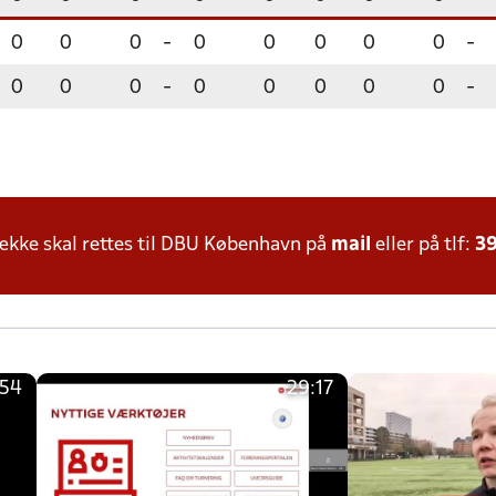
0
0
0
-
0
0
0
0
0
-
0
0
0
-
0
0
0
0
0
-
kke skal rettes til DBU København på
mail
eller på tlf:
39
:54
29:17