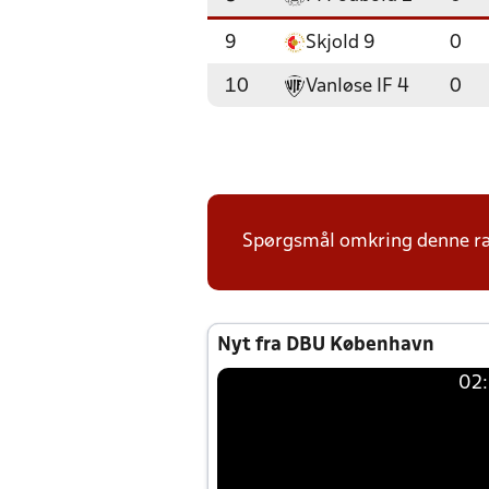
9
Skjold 9
0
10
Vanløse IF 4
0
Spørgsmål omkring denne ræ
Nyt fra DBU København
02