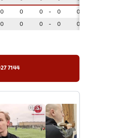
0
0
0
-
0
0
0
0
0
-
0
0
27 7144
01:51
01:42