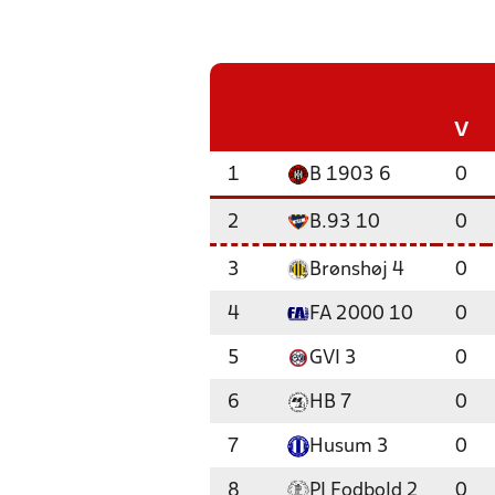
V
1
B 1903 6
0
2
B.93 10
0
3
Brønshøj 4
0
4
FA 2000 10
0
5
GVI 3
0
6
HB 7
0
7
Husum 3
0
8
PI Fodbold 2
0