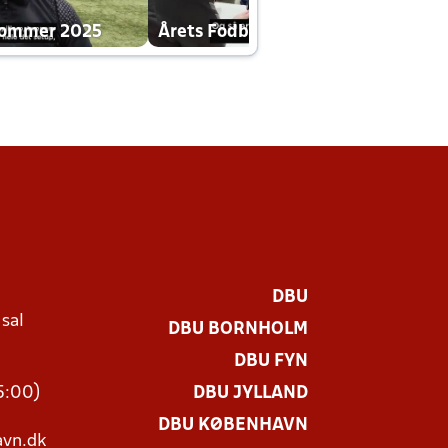
dommer 2025
Årets Fodboldklub 2025 mp4
DBU
 sal
DBU BORNHOLM
Ø
DBU FYN
15:00)
DBU JYLLAND
DBU KØBENHAVN
vn.dk