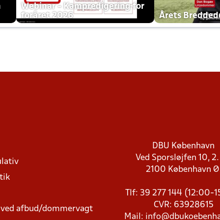
h
Webinar - Kampredigering for
foråret 2026
Årets Bredde
DBU København
Ved Sporsløjfen 10, 2.
lativ
2100 København 
tik
Tlf: 39 277 144 (12:00-
CVR: 63928615
t ved afbud/dommervagt
Mail:
info@dbukoebenha