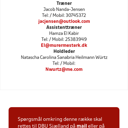
Træner
Jacob Nanda-Jensen
Tel: / Mobil: 30745372
jacjensen@outlook.com
Assistenttræner
Hamza El Kabir
Tel: / Mobil: 25383949
El@murermesterk.dk
Holdleder
Natascha Carolina Sanabria Heilmann Würtz
Tel: / Mobil:
Nwurtz@me.com
Spørgsmål omkring denne række skal
rettes til DBU Sjælland på
mail
eller på