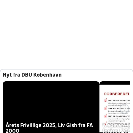
Nyt fra DBU København
Årets Frivillige 2025, Liv Gish fra FA
Webinar - K
2000
foråret 202