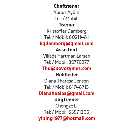
Cheftræner
Yunus Aydin
Tel: / Mobil:
Træner
Kristoffer Damberg
Tel: / Mobil: 60211481
kgdamberg@gmail.com
Assistent
Villads Hartman Larsen
Tel: / Mobil: 30770277
Thd@novozymes.com
Holdleder
Diana Theresa Jensen
Tel: / Mobil: 81748713
Dianahealos@gmail.com
Ungtræner
Chengze Li
Tel: / Mobil: 53571206
yining1977@hotmail.com