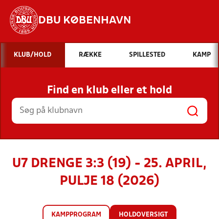
DBU KØBENHAVN
Hvad vil du søge efter?
KLUB/HOLD
RÆKKE
SPILLESTED
KAMP
INDHOLD OG NYHEDER
Find en klub eller et hold
STILLINGER, RESULTATER, KLUBBER OG
HOLD
U7 DRENGE 3:3 (19) - 25. APRIL,
PULJE 18 (2026)
KAMPPROGRAM
HOLDOVERSIGT