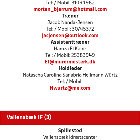
Tel: / Mobil: 31494962
morten_bjerrum@hotmail.com
Træner
Jacob Nanda-Jensen
Tel: / Mobil: 30745372
jacjensen@outlook.com
Assistenttræner
Hamza El Kabir
Tel: / Mobil: 25383949
El@murermesterk.dk
Holdleder
Natascha Carolina Sanabria Heilmann Würtz
Tel: / Mobil:
Nwurtz@me.com
Vallensbæk IF (3)
Spillested
Vallensbæk Idrætscenter