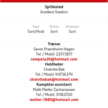
Spillested
Avedøre Stadion
Trøje
Shorts
Strømper
Sort/Hvid
Sort
Sort
Træner
Søren Præstholm Hagen
Tel: / Mobil: 22573817
competa26@hotmail.com
Holdleder
Chalotte Bak
Tel: / Mobil: 40736374
chalottebak@hotmail.com
Kampklar assistent
Matti Møller Zachariassen
Tel: / Mobil: 31182550
moller-1985@hotmail.com