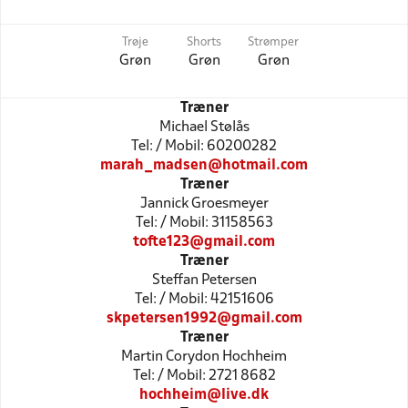
Trøje
Shorts
Strømper
Grøn
Grøn
Grøn
Træner
Michael Stølås
Tel: / Mobil: 60200282
marah_madsen@hotmail.com
Træner
Jannick Groesmeyer
Tel: / Mobil: 31158563
tofte123@gmail.com
Træner
Steffan Petersen
Tel: / Mobil: 42151606
skpetersen1992@gmail.com
Træner
Martin Corydon Hochheim
Tel: / Mobil: 2721 8682
hochheim@live.dk