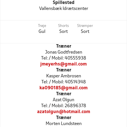
Spillested
Vallensbæk Idrætscenter
Trøje
Shorts
Strømper
Gul
Sort
Sort
Træner
Jonas Godtfredsen
Tel: / Mobil: 40555938
jmeyerhs@gmail.com
Træner
Kasper Ambrosen
Tel: / Mobil: 40514348
ka090185@gmail.com
Træner
Azat Olgun
Tel: / Mobil: 26896378
azatolgun@hotmail.com
Træner
Morten Lundsteen