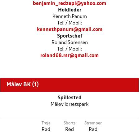
benjamin_redzepi@yahoo.com
Holdleder
Kenneth Panum
Tel: / Mobil:
kennethpanum@gmail.com
Sportschef
Roland Sørensen
Tel: / Mobil:
roland68.rsr@gmail.com
Måløv BK (1)
Spillested
Måløv Idrætspark
Trøje
Shorts
Strømper
Rød
Rød
Rød