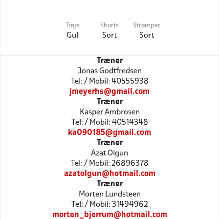
Trøje
Shorts
Strømper
Gul
Sort
Sort
Træner
Jonas Godtfredsen
Tel: / Mobil: 40555938
jmeyerhs@gmail.com
Træner
Kasper Ambrosen
Tel: / Mobil: 40514348
ka090185@gmail.com
Træner
Azat Olgun
Tel: / Mobil: 26896378
azatolgun@hotmail.com
Træner
Morten Lundsteen
Tel: / Mobil: 31494962
morten_bjerrum@hotmail.com