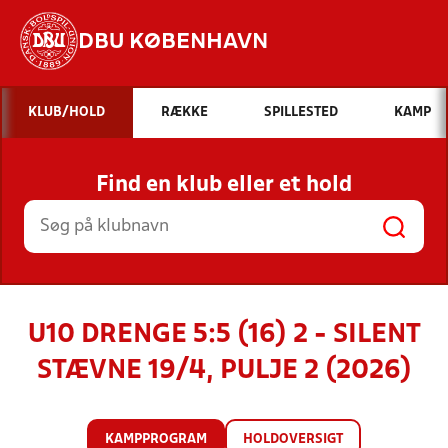
DBU KØBENHAVN
Hvad vil du søge efter?
KLUB/HOLD
RÆKKE
SPILLESTED
KAMP
INDHOLD OG NYHEDER
Find en klub eller et hold
STILLINGER, RESULTATER, KLUBBER OG
HOLD
U10 DRENGE 5:5 (16) 2 - SILENT
STÆVNE 19/4, PULJE 2 (2026)
KAMPPROGRAM
HOLDOVERSIGT