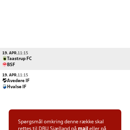
19. APR.
11:15
Taastrup FC
BSF
19. APR.
11:15
Avedøre IF
Hvalsø IF
Spørgsmål omkring denne række skal
rettes til DBU Sjælland på
mail
eller på