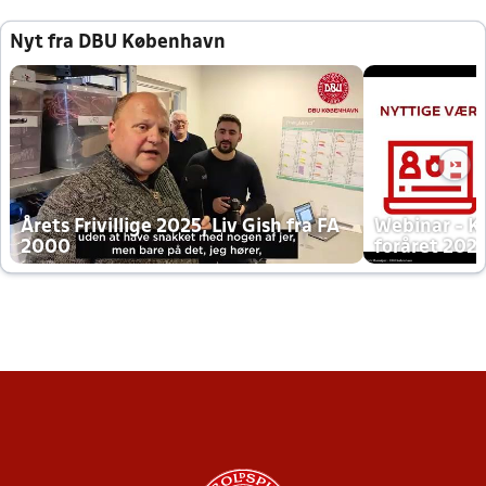
Nyt fra DBU København
Årets Frivillige 2025, Liv Gish fra FA
Webinar - K
2000
foråret 202