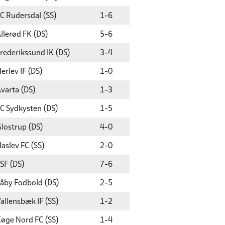
C Rudersdal (SS)
1
-
6
llerød FK (DS)
5
-
6
rederikssund IK (DS)
3
-
4
erlev IF (DS)
1
-
0
varta (DS)
1
-
3
C Sydkysten (DS)
1
-
5
lostrup (DS)
4
-
0
aslev FC (SS)
2
-
0
SF (DS)
7
-
6
åby Fodbold (DS)
2
-
5
allensbæk IF (SS)
1
-
2
øge Nord FC (SS)
1
-
4