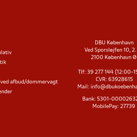
DBU København
Ved Sporsløjfen 10, 2.
lativ
2100 København 
tik
Tlf: 39 277 144 (12:00-
CVR: 63928615
t ved afbud/dommervagt
Mail:
info@dbukoebenha
ender
Bank: 5301-000026
MobilePay: 27739