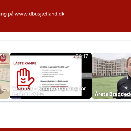
ring på www.dbusjælland.dk
:54
29:17
h
Webinar - Kampredigering for
foråret 2026
Årets Bredde