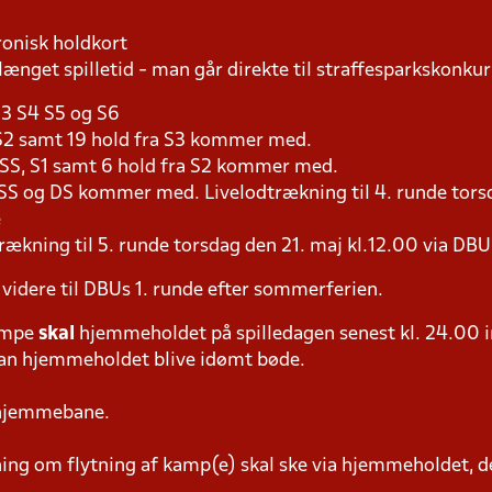
ronisk holdkort
længet spilletid - man går direkte til straffesparkskonkur
S3 S4 S5 og S6
a S2 samt 19 hold fra S3 kommer med.
a SS, S1 samt 6 hold fra S2 kommer med.
 SS og DS kommer med. Livelodtrækning til 4. runde torsd
e
rækning til 5. runde torsdag den 21. maj kl.12.00 via DB
 videre til DBUs 1. runde efter sommerferien.
ampe
skal
hjemmeholdet på spilledagen senest kl. 24.00 i
 kan hjemmeholdet blive idømt bøde.
 hjemmebane.
g om flytning af kamp(e) skal ske via hjemmeholdet, der