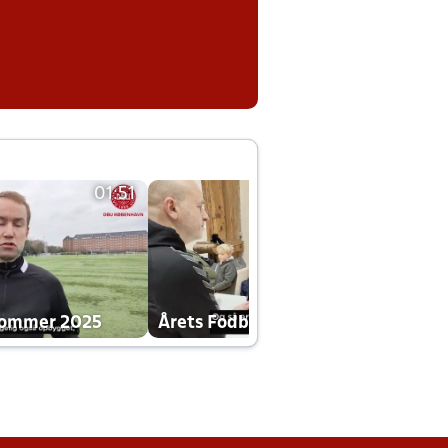
01:51
01:42
dommer 2025
Årets Fodboldklub 2025 mp4