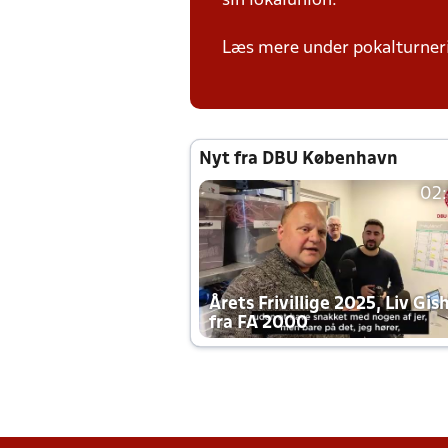
sin lokalunion.
Læs mere under pokalturne
Nyt fra DBU København
02
Årets Frivillige 2025, Liv Gis
fra FA 2000