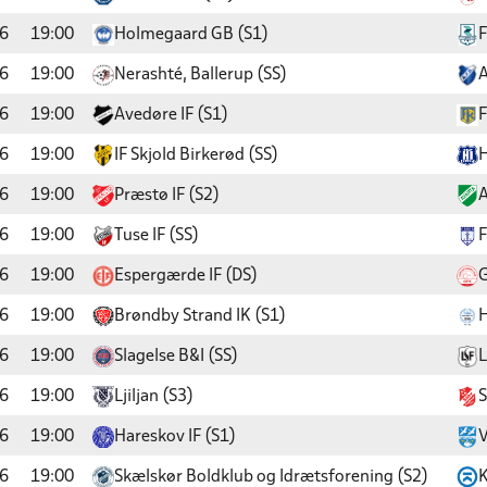
6
19:00
Holmegaard GB (S1)
F
6
19:00
Nerashté, Ballerup (SS)
A
6
19:00
Avedøre IF (S1)
F
6
19:00
IF Skjold Birkerød (SS)
H
6
19:00
Præstø IF (S2)
A
6
19:00
Tuse IF (SS)
F
6
19:00
Espergærde IF (DS)
G
6
19:00
Brøndby Strand IK (S1)
H
6
19:00
Slagelse B&I (SS)
L
6
19:00
Ljiljan (S3)
S
6
19:00
Hareskov IF (S1)
V
6
19:00
Skælskør Boldklub og Idrætsforening (S2)
K