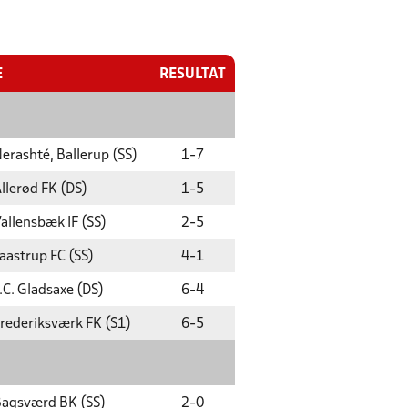
E
RESULTAT
erashté, Ballerup (SS)
1
-
7
llerød FK (DS)
1
-
5
allensbæk IF (SS)
2
-
5
aastrup FC (SS)
4
-
1
.C. Gladsaxe (DS)
6
-
4
rederiksværk FK (S1)
6
-
5
agsværd BK (SS)
2
-
0