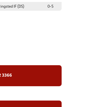
ingsted IF (DS)
0
-
5
2 3366