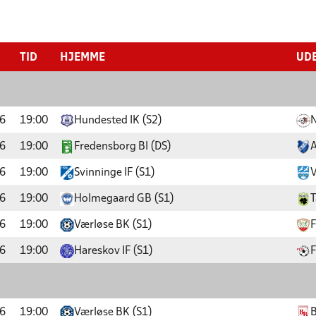
TID
HJEMME
UD
6
19:00
Hundested IK (S2)
N
6
19:00
Fredensborg BI (DS)
A
6
19:00
Svinninge IF (S1)
V
6
19:00
Holmegaard GB (S1)
T
6
19:00
Værløse BK (S1)
F
6
19:00
Hareskov IF (S1)
F
6
19:00
Værløse BK (S1)
B