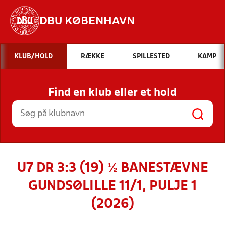
DBU KØBENHAVN
Hvad vil du søge efter?
KLUB/HOLD
RÆKKE
SPILLESTED
KAMP
INDHOLD OG NYHEDER
Find en klub eller et hold
STILLINGER, RESULTATER, KLUBBER OG
HOLD
U7 DR 3:3 (19) ½ BANESTÆVNE
GUNDSØLILLE 11/1, PULJE 1
(2026)