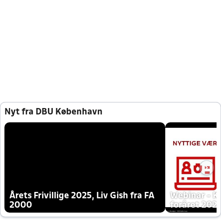
Nyt fra DBU København
Årets Frivillige 2025, Liv Gish fra FA
Webinar - K
2000
foråret 202