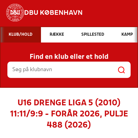
DBU KØBENHAVN
Hvad vil du søge efter?
KLUB/HOLD
RÆKKE
SPILLESTED
KAMP
INDHOLD OG NYHEDER
Find en klub eller et hold
STILLINGER, RESULTATER, KLUBBER OG
HOLD
U16 DRENGE LIGA 5 (2010)
11:11/9:9 - FORÅR 2026, PULJE
488 (2026)