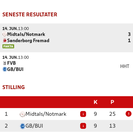
SENESTE RESULTATER
14. JUN.
13:00
Midtals/Notmark
3
Sønderborg Fremad
1
14. JUN.
13:00
FVB
HHT
GB/BUI
STILLING
K
P
1
Midtals/Notmark
9
25
i
!
2
GB/BUI
9
13
i