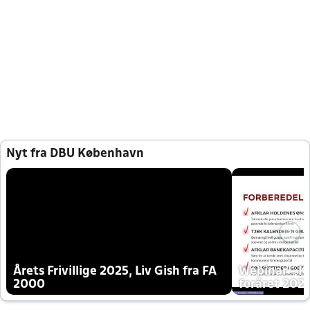
Nyt fra DBU København
Årets Frivillige 2025, Liv Gish fra FA
Webinar - K
2000
foråret 202