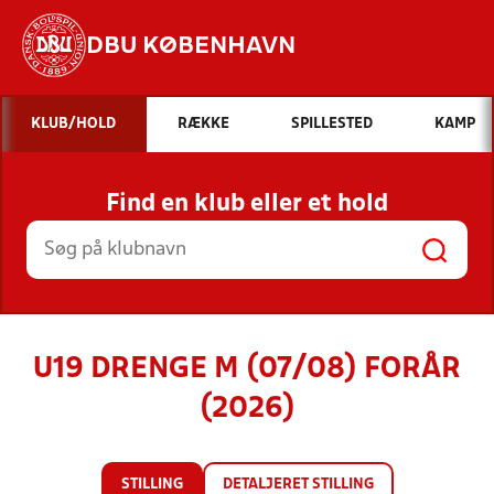
DBU KØBENHAVN
Hvad vil du søge efter?
KLUB/HOLD
RÆKKE
SPILLESTED
KAMP
INDHOLD OG NYHEDER
Find en klub eller et hold
STILLINGER, RESULTATER, KLUBBER OG
HOLD
U19 DRENGE M (07/08) FORÅR
(2026)
STILLING
DETALJERET STILLING