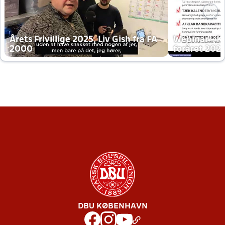
Årets Frivillige 2025, Liv Gish fra FA
Webinar - K
2000
foråret 202
DBU KØBENHAVN