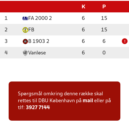
K
P
1
FA 2000 2
6
15
2
FB
6
15
3
B 1903 2
6
6
!
4
Vanløse
6
0
Spørgsmål omkring denne række skal
rettes til DBU København på
mail
eller på
tlf:
3927 7144