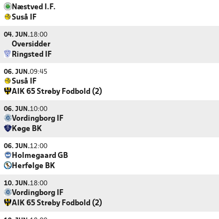
Næstved I.F.
Suså IF
04. JUN.
18:00
Oversidder
Ringsted IF
06. JUN.
09:45
Suså IF
AIK 65 Strøby Fodbold (2)
06. JUN.
10:00
Vordingborg IF
Køge BK
06. JUN.
12:00
Holmegaard GB
Herfølge BK
10. JUN.
18:00
Vordingborg IF
AIK 65 Strøby Fodbold (2)