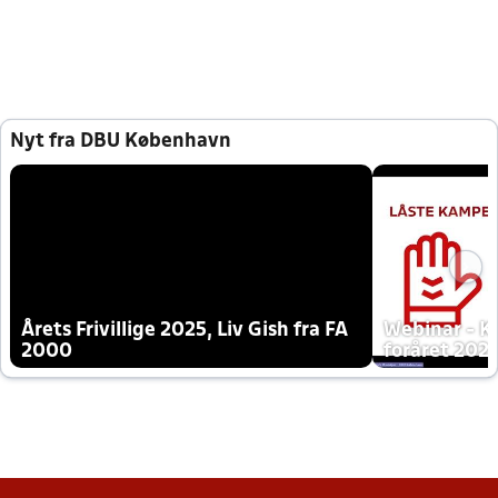
Nyt fra DBU København
Årets Frivillige 2025, Liv Gish fra FA
Webinar - K
2000
foråret 202