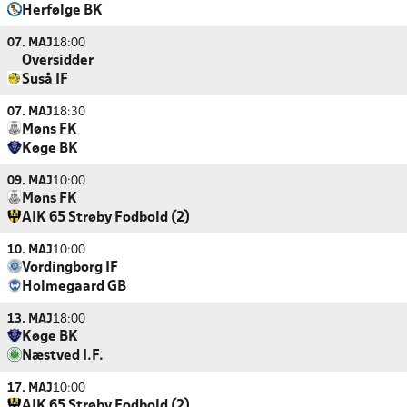
Herfølge BK
07. MAJ
18:00
Oversidder
Suså IF
07. MAJ
18:30
Møns FK
Køge BK
09. MAJ
10:00
Møns FK
AIK 65 Strøby Fodbold (2)
10. MAJ
10:00
Vordingborg IF
Holmegaard GB
13. MAJ
18:00
Køge BK
Næstved I.F.
17. MAJ
10:00
AIK 65 Strøby Fodbold (2)