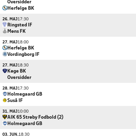
Oversidder
Herfølge BK
26. MAJ
17:30
Ringsted IF
Møns FK
27. MAJ
18:00
Herfølge BK
Vordingborg IF
27. MAJ
18:30
Køge BK
Oversidder
28. MAJ
17:30
Holmegaard GB
Suså IF
31. MAJ
10:00
AIK 65 Strøby Fodbold (2)
Holmegaard GB
03. JUN.
18:30