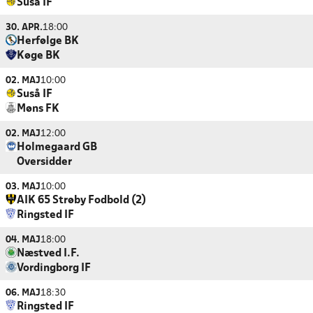
Suså IF
30. APR.
18:00
Herfølge BK
Køge BK
02. MAJ
10:00
Suså IF
Møns FK
02. MAJ
12:00
Holmegaard GB
Oversidder
03. MAJ
10:00
AIK 65 Strøby Fodbold (2)
Ringsted IF
04. MAJ
18:00
Næstved I.F.
Vordingborg IF
06. MAJ
18:30
Ringsted IF