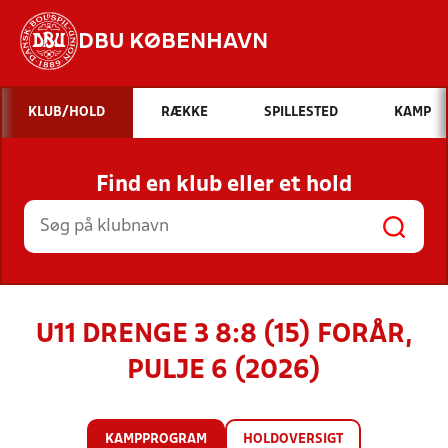
DBU KØBENHAVN
Hvad vil du søge efter?
KLUB/HOLD
RÆKKE
SPILLESTED
KAMP
INDHOLD OG NYHEDER
Find en klub eller et hold
STILLINGER, RESULTATER, KLUBBER OG
HOLD
U11 DRENGE 3 8:8 (15) FORÅR,
PULJE 6 (2026)
KAMPPROGRAM
HOLDOVERSIGT