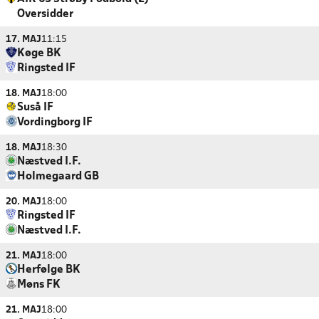
Oversidder
17. MAJ
11:15
Køge BK
Ringsted IF
18. MAJ
18:00
Suså IF
Vordingborg IF
18. MAJ
18:30
Næstved I.F.
Holmegaard GB
20. MAJ
18:00
Ringsted IF
Næstved I.F.
21. MAJ
18:00
Herfølge BK
Møns FK
21. MAJ
18:00