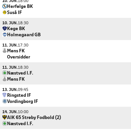
10. JUN.
18:00
Herfølge BK
Suså IF
10. JUN.
18:30
Køge BK
Holmegaard GB
11. JUN.
17:30
Møns FK
Oversidder
11. JUN.
18:30
Næstved I.F.
Møns FK
13. JUN.
09:45
Ringsted IF
Vordingborg IF
14. JUN.
10:00
AIK 65 Strøby Fodbold (2)
Næstved I.F.