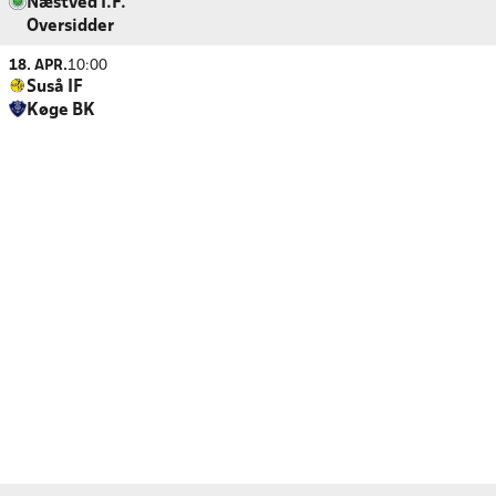
Næstved I.F.
Oversidder
18. APR.
10:00
Suså IF
Køge BK