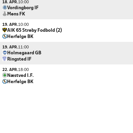
18. APR.
10:00
Vordingborg IF
Møns FK
19. APR.
10:00
AIK 65 Strøby Fodbold (2)
Herfølge BK
19. APR.
11:00
Holmegaard GB
Ringsted IF
22. APR.
18:00
Næstved I.F.
Herfølge BK