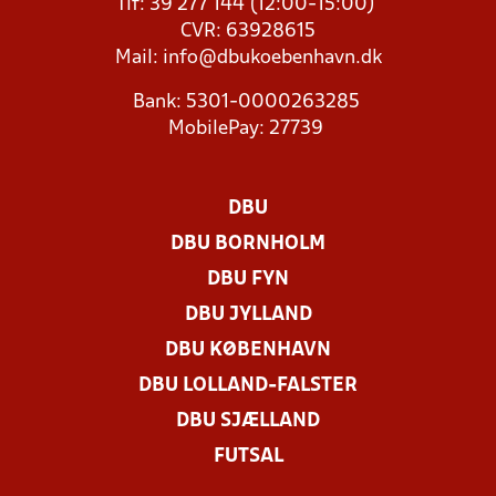
Tlf: 39 277 144 (12:00-15:00)
CVR: 63928615
Mail:
info@dbukoebenhavn.dk
Bank: 5301-0000263285
MobilePay: 27739
DBU
DBU BORNHOLM
DBU FYN
DBU JYLLAND
DBU KØBENHAVN
DBU LOLLAND-FALSTER
DBU SJÆLLAND
FUTSAL