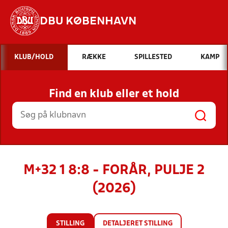
DBU KØBENHAVN
Hvad vil du søge efter?
KLUB/HOLD
RÆKKE
SPILLESTED
KAMP
INDHOLD OG NYHEDER
Find en klub eller et hold
STILLINGER, RESULTATER, KLUBBER OG
HOLD
M+32 1 8:8 - FORÅR, PULJE 2
(2026)
STILLING
DETALJERET STILLING