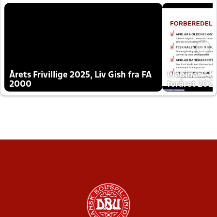
Årets Frivillige 2025, Liv Gish fra FA
Webinar - K
2000
foråret 202