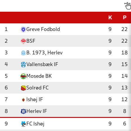
K
P
1
Greve Fodbold
9
22
2
BSF
9
22
3
B. 1973, Herlev
9
18
4
Vallensbæk IF
9
15
5
Mosede BK
9
14
6
Solrød FC
9
13
7
Ishøj IF
9
12
8
Herlev IF
9
8
9
FC Ishøj
9
6