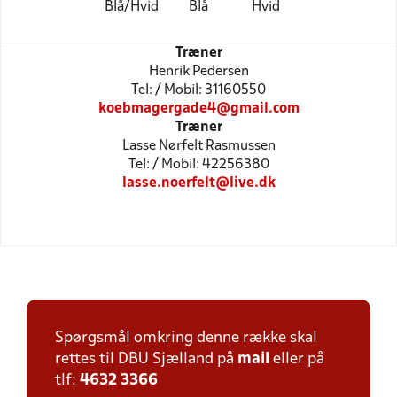
Blå/Hvid
Blå
Hvid
Træner
Henrik Pedersen
Tel: / Mobil: 31160550
koebmagergade4@gmail.com
Træner
Lasse Nørfelt Rasmussen
Tel: / Mobil: 42256380
lasse.noerfelt@live.dk
Spørgsmål omkring denne række skal
rettes til DBU Sjælland på
mail
eller på
tlf:
4632 3366