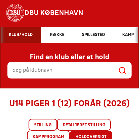
DBU KØBENHAVN
Hvad vil du søge efter?
KLUB/HOLD
RÆKKE
SPILLESTED
KAMP
INDHOLD OG NYHEDER
Find en klub eller et hold
STILLINGER, RESULTATER, KLUBBER OG
HOLD
U14 PIGER 1 (12) FORÅR (2026)
STILLING
DETALJERET STILLING
KAMPPROGRAM
HOLDOVERSIGT