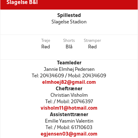
Slagelse B&I
Spillested
Slagelse Stadion
Trøje
Shorts
Strømper
Rød
Blå
Rød
Teamleder
Jannie Elmhøj Pedersen
Tel: 20434609 / Mobil: 20434609
elmhoej82@gmail.com
Cheftræner
Christian Visholm
Tel: / Mobil: 20746397
visholm11@hotmail.com
Assistenttræner
Emilie Yasmin Valentin
Tel: / Mobil: 61710603
egjensen03@gmail.com