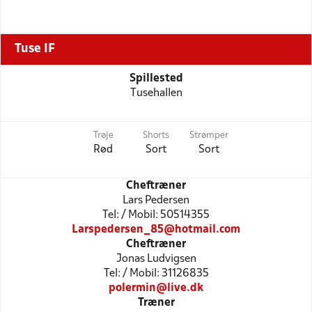
Tuse IF
Spillested
Tusehallen
Trøje
Shorts
Strømper
Rød
Sort
Sort
Cheftræner
Lars Pedersen
Tel: / Mobil: 50514355
Larspedersen_85@hotmail.com
Cheftræner
Jonas Ludvigsen
Tel: / Mobil: 31126835
polermin@live.dk
Træner