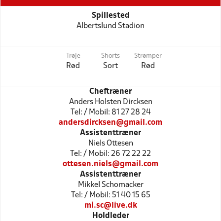
Spillested
Albertslund Stadion
Trøje
Shorts
Strømper
Rød
Sort
Rød
Cheftræner
Anders Holsten Dircksen
Tel: / Mobil: 81 27 28 24
andersdircksen@gmail.com
Assistenttræner
Niels Ottesen
Tel: / Mobil: 26 72 22 22
ottesen.niels@gmail.com
Assistenttræner
Mikkel Schomacker
Tel: / Mobil: 51 40 15 65
mi.sc@live.dk
Holdleder