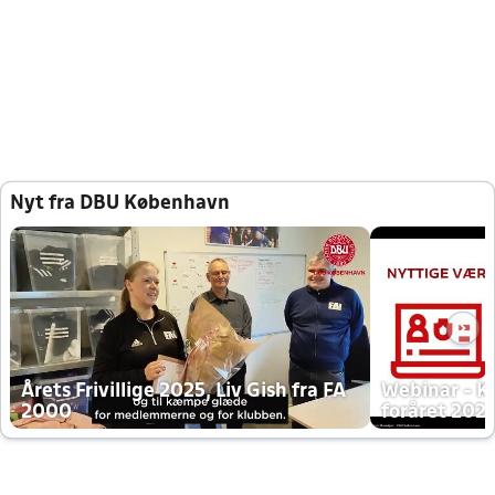
Nyt fra DBU København
Årets Frivillige 2025, Liv Gish fra FA
Webinar - K
2000
foråret 202