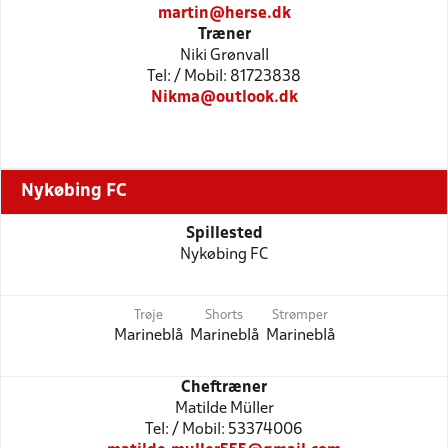
martin@herse.dk
Træner
Niki Grønvall
Tel: / Mobil: 81723838
Nikma@outlook.dk
Nykøbing FC
Spillested
Nykøbing FC
Trøje
Shorts
Strømper
Marineblå
Marineblå
Marineblå
Cheftræner
Matilde Müller
Tel: / Mobil: 53374006