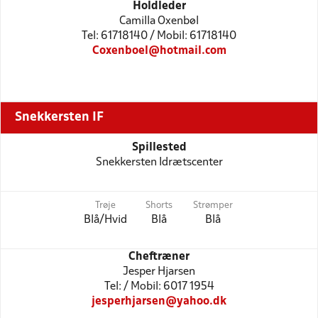
Holdleder
Camilla Oxenbøl
Tel: 61718140 / Mobil: 61718140
Coxenboel@hotmail.com
Snekkersten IF
Spillested
Snekkersten Idrætscenter
Trøje
Shorts
Strømper
Blå/Hvid
Blå
Blå
Cheftræner
Jesper Hjarsen
Tel: / Mobil: 6017 1954
jesperhjarsen@yahoo.dk