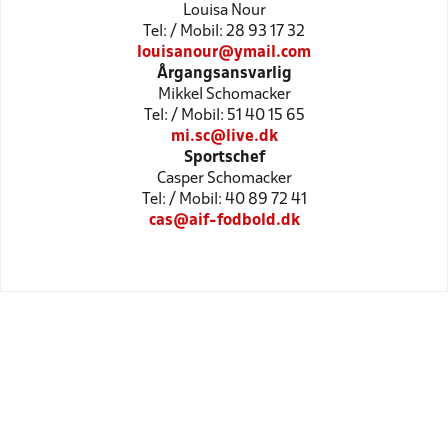
Louisa Nour
Tel: / Mobil: 28 93 17 32
louisanour@ymail.com
Årgangsansvarlig
Mikkel Schomacker
Tel: / Mobil: 51 40 15 65
mi.sc@live.dk
Sportschef
Casper Schomacker
Tel: / Mobil: 40 89 72 41
cas@aif-fodbold.dk