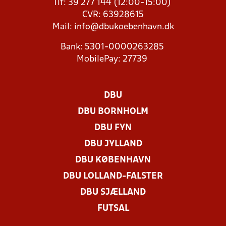
Tlf: 39 277 144 (12:00-15:00)
CVR: 63928615
Mail:
info@dbukoebenhavn.dk
Bank: 5301-0000263285
MobilePay: 27739
DBU
DBU BORNHOLM
DBU FYN
DBU JYLLAND
DBU KØBENHAVN
DBU LOLLAND-FALSTER
DBU SJÆLLAND
FUTSAL