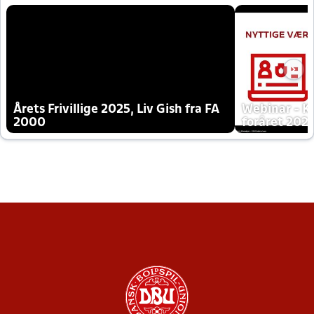
Årets Frivillige 2025, Liv Gish fra FA
Webinar - K
2000
foråret 202