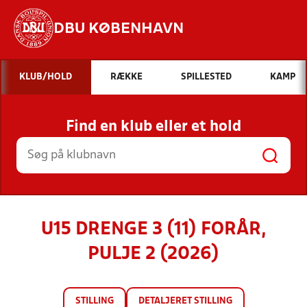
DBU KØBENHAVN
Hvad vil du søge efter?
KLUB/HOLD
RÆKKE
SPILLESTED
KAMP
INDHOLD OG NYHEDER
Find en klub eller et hold
STILLINGER, RESULTATER, KLUBBER OG
HOLD
U15 DRENGE 3 (11) FORÅR,
PULJE 2 (2026)
STILLING
DETALJERET STILLING