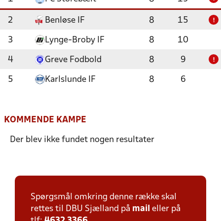
2
Benløse IF
8
15
!
3
Lynge-Broby IF
8
10
4
Greve Fodbold
8
9
!
5
Karlslunde IF
8
6
KOMMENDE KAMPE
Der blev ikke fundet nogen resultater
Spørgsmål omkring denne række skal
rettes til DBU Sjælland på
mail
eller på
tlf:
4632 3366