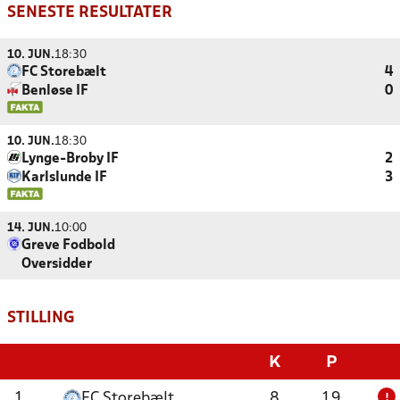
SENESTE RESULTATER
10. JUN.
18:30
FC Storebælt
4
Benløse IF
0
10. JUN.
18:30
Lynge-Broby IF
2
Karlslunde IF
3
14. JUN.
10:00
Greve Fodbold
Oversidder
STILLING
K
P
1
FC Storebælt
8
19
!