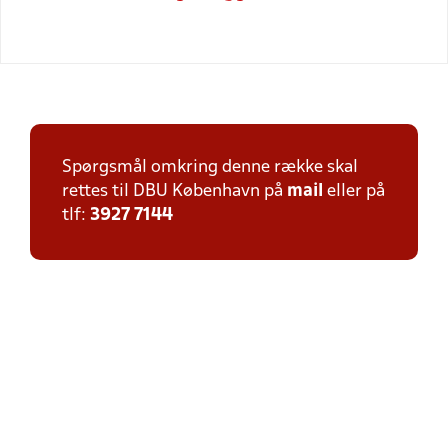
Spørgsmål omkring denne række skal
rettes til DBU København på
mail
eller på
tlf:
3927 7144