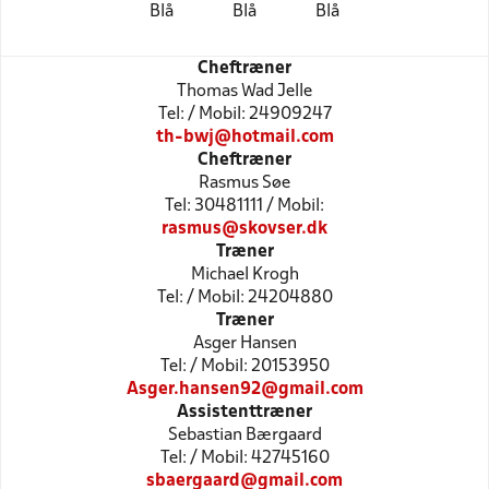
Blå
Blå
Blå
Cheftræner
Thomas Wad Jelle
Tel: / Mobil: 24909247
th-bwj@hotmail.com
Cheftræner
Rasmus Søe
Tel: 30481111 / Mobil:
rasmus@skovser.dk
Træner
Michael Krogh
Tel: / Mobil: 24204880
Træner
Asger Hansen
Tel: / Mobil: 20153950
Asger.hansen92@gmail.com
Assistenttræner
Sebastian Bærgaard
Tel: / Mobil: 42745160
sbaergaard@gmail.com