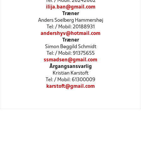
Tel: / Mobil: 26242662
ilija.ban@gmail.com
Træner
Anders Soelberg Hammershøj
Tel: / Mobil: 20188931
andershyv@hotmail.com
Træner
Simon Bøggild Schmidt
Tel: / Mobil: 91375655
ssmadsen@gmail.com
Årgangsansvarlig
Kristian Karstoft
Tel: / Mobil: 61300009
karstoft@gmail.com