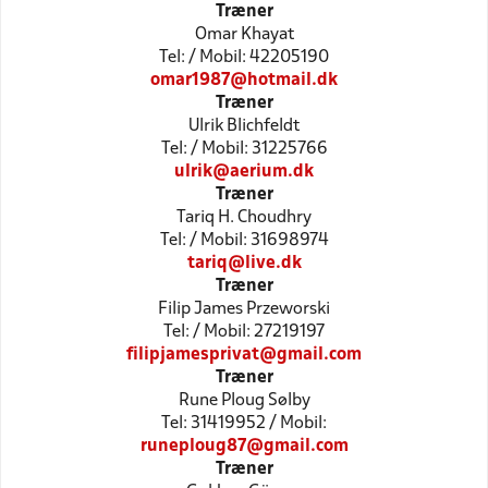
Træner
Omar Khayat
Tel: / Mobil: 42205190
omar1987@hotmail.dk
Træner
Ulrik Blichfeldt
Tel: / Mobil: 31225766
ulrik@aerium.dk
Træner
Tariq H. Choudhry
Tel: / Mobil: 31698974
tariq@live.dk
Træner
Filip James Przeworski
Tel: / Mobil: 27219197
filipjamesprivat@gmail.com
Træner
Rune Ploug Sølby
Tel: 31419952 / Mobil:
runeploug87@gmail.com
Træner