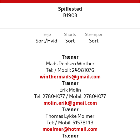
Spillested
B1903
Trøje
Shorts
Strømper
Sort/Hvid
Sort
Sort
Træner
Mads Dehlsen Winther
Tel: / Mobil: 24981076
winthermads@gmail.com
Træner
Erik Molin
Tel: 27804077 / Mobil: 27804077
molin.erik@gmail.com
Træner
Thomas Lykke Mølmer
Tel: / Mobil: 51578143
moelmer@hotmail.com
Træner