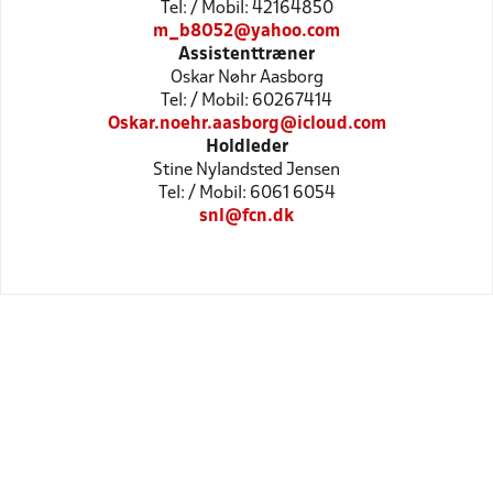
Tel: / Mobil: 42164850
m_b8052@yahoo.com
Assistenttræner
Oskar Nøhr Aasborg
Tel: / Mobil: 60267414
Oskar.noehr.aasborg@icloud.com
Holdleder
Stine Nylandsted Jensen
Tel: / Mobil: 6061 6054
snl@fcn.dk