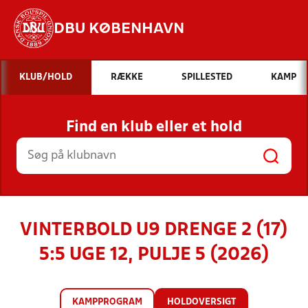
DBU KØBENHAVN
Hvad vil du søge efter?
KLUB/HOLD
RÆKKE
SPILLESTED
KAMP
INDHOLD OG NYHEDER
Find en klub eller et hold
STILLINGER, RESULTATER, KLUBBER OG
HOLD
VINTERBOLD U9 DRENGE 2 (17)
5:5 UGE 12, PULJE 5 (2026)
KAMPPROGRAM
HOLDOVERSIGT