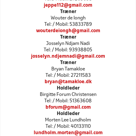
jeppe112@gmail.com
Træner
Wouter de Iongh
Tel: / Mobil: 53833789
wouterdeiongh@gmail.com
Træner
Josselyn Ndjam Nadi
Tel: / Mobil: 93938805
josselyn.ndjemnadi@gmail.com
Træner
Bryan Tamakloe
Tel: / Mobil: 27211583
bryan@tamakloe.dk
Holdleder
Birgitte Forum Christensen
Tel: / Mobil: 51363608
bforum@gmail.com
Holdleder
Morten Lee Lundholm
Tel: / Mobil: 40133110
lundholm.morten@gmail.com