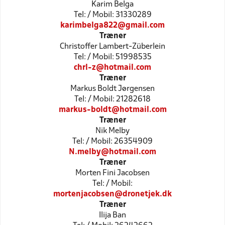
Karim Belga
Tel: / Mobil: 31330289
karimbelga822@gmail.com
Træner
Christoffer Lambert-Züberlein
Tel: / Mobil: 51998535
chrl-z@hotmail.com
Træner
Markus Boldt Jørgensen
Tel: / Mobil: 21282618
markus-boldt@hotmail.com
Træner
Nik Melby
Tel: / Mobil: 26354909
N.melby@hotmail.com
Træner
Morten Fini Jacobsen
Tel: / Mobil:
mortenjacobsen@dronetjek.dk
Træner
Ilija Ban