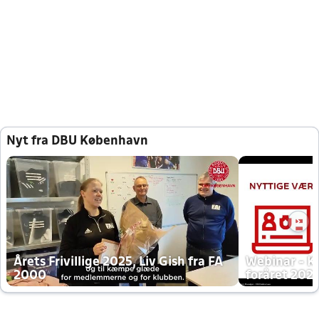
Nyt fra DBU København
Årets Frivillige 2025, Liv Gish fra FA
Webinar - K
2000
foråret 202