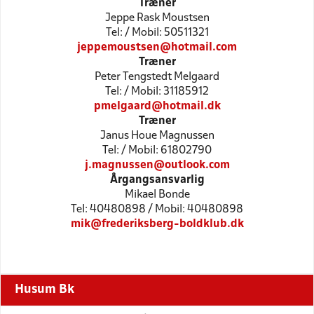
Træner
Jeppe Rask Moustsen
Tel: / Mobil: 50511321
jeppemoustsen@hotmail.com
Træner
Peter Tengstedt Melgaard
Tel: / Mobil: 31185912
pmelgaard@hotmail.dk
Træner
Janus Houe Magnussen
Tel: / Mobil: 61802790
j.magnussen@outlook.com
Årgangsansvarlig
Mikael Bonde
Tel: 40480898 / Mobil: 40480898
mik@frederiksberg-boldklub.dk
Husum Bk