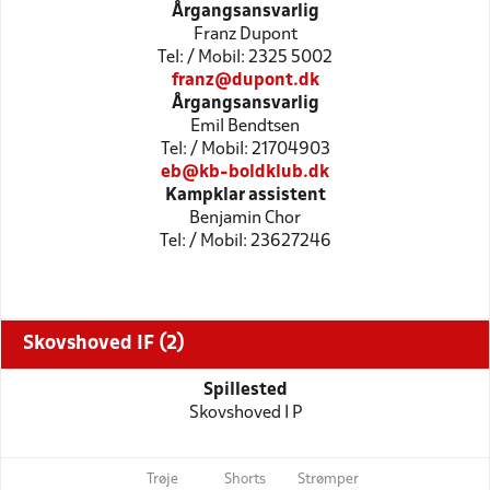
Årgangsansvarlig
Franz Dupont
Tel: / Mobil: 2325 5002
franz@dupont.dk
Årgangsansvarlig
Emil Bendtsen
Tel: / Mobil: 21704903
eb@kb-boldklub.dk
Kampklar assistent
Benjamin Chor
Tel: / Mobil: 23627246
Skovshoved IF (2)
Spillested
Skovshoved I P
Trøje
Shorts
Strømper