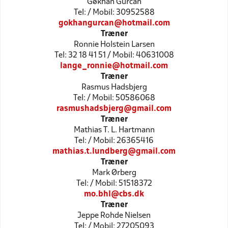
Gøkhan Gürcan
Tel: / Mobil: 30952588
gokhangurcan@hotmail.com
Træner
Ronnie Holstein Larsen
Tel: 32 18 41 51 / Mobil: 40631008
lange_ronnie@hotmail.com
Træner
Rasmus Hadsbjerg
Tel: / Mobil: 50586068
rasmushadsbjerg@gmail.com
Træner
Mathias T. L. Hartmann
Tel: / Mobil: 26365416
mathias.t.lundberg@gmail.com
Træner
Mark Ørberg
Tel: / Mobil: 51518372
mo.bhl@cbs.dk
Træner
Jeppe Rohde Nielsen
Tel: / Mobil: 27205093