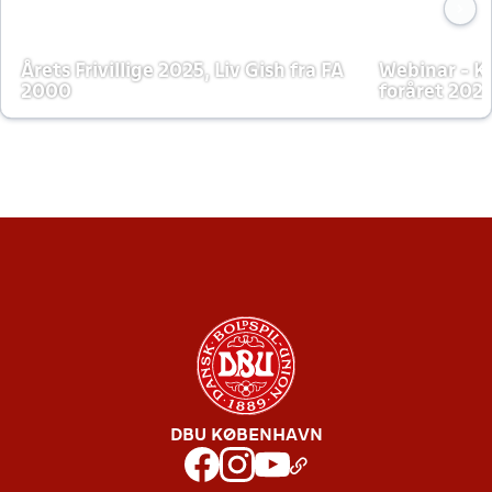
Årets Frivillige 2025, Liv Gish fra FA
Webinar - K
2000
foråret 202
DBU KØBENHAVN