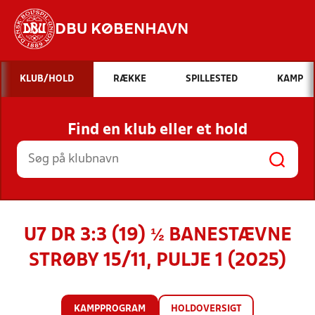
DBU KØBENHAVN
Hvad vil du søge efter?
KLUB/HOLD
RÆKKE
SPILLESTED
KAMP
INDHOLD OG NYHEDER
Find en klub eller et hold
STILLINGER, RESULTATER, KLUBBER OG
HOLD
U7 DR 3:3 (19) ½ BANESTÆVNE
STRØBY 15/11, PULJE 1 (2025)
KAMPPROGRAM
HOLDOVERSIGT