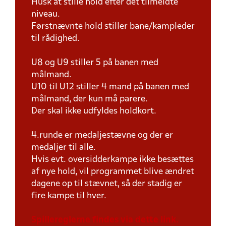
Husk at stille hold efter det tilmeldte
niveau.
Førstnævnte hold stiller bane/kampleder
til rådighed.
U8 og U9 stiller 5 på banen med
målmand.
U10 til U12 stiller 4 mand på banen med
målmand, der kun må parere.
Der skal ikke udfyldes holdkort.
4.runde er medaljestævne og der er
medaljer til alle.
Hvis evt. oversidderkampe ikke besættes
af nye hold, vil programmet blive ændret
dagene op til stævnet, så der stadig er
fire kampe til hver.
Spillereglerne findes via dette link.