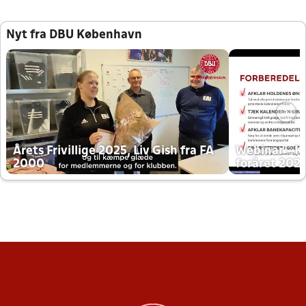
Nyt fra DBU København
Årets Frivillige 2025, Liv Gish fra FA
Webinar - K
2000
foråret 202