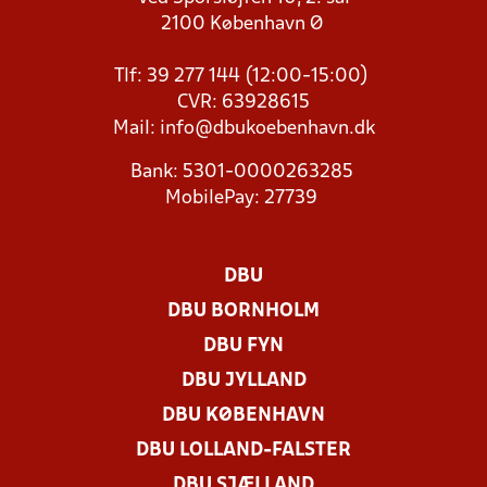
2100 København Ø
Tlf: 39 277 144 (12:00-15:00)
CVR: 63928615
Mail:
info@dbukoebenhavn.dk
Bank: 5301-0000263285
MobilePay: 27739
DBU
DBU BORNHOLM
DBU FYN
DBU JYLLAND
DBU KØBENHAVN
DBU LOLLAND-FALSTER
DBU SJÆLLAND