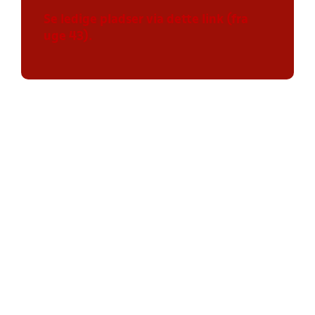
Se ledige pladser via dette link (fra
uge 43).