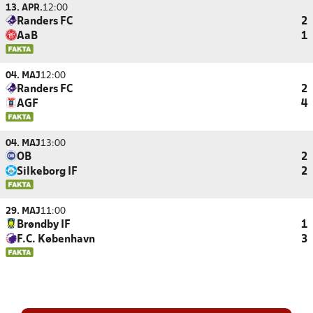
13. APR.
12:00
Randers FC
2
AaB
1
04. MAJ
12:00
Randers FC
2
AGF
4
04. MAJ
13:00
OB
2
Silkeborg IF
2
29. MAJ
11:00
Brøndby IF
1
F.C. København
3