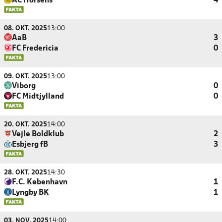
AC Horsens
4
08. OKT. 2025
13:00
AaB
3
FC Fredericia
0
09. OKT. 2025
13:00
Viborg
0
FC Midtjylland
0
20. OKT. 2025
14:00
Vejle Boldklub
2
Esbjerg fB
3
28. OKT. 2025
14:30
F.C. København
1
Lyngby BK
1
03. NOV. 2025
14:00