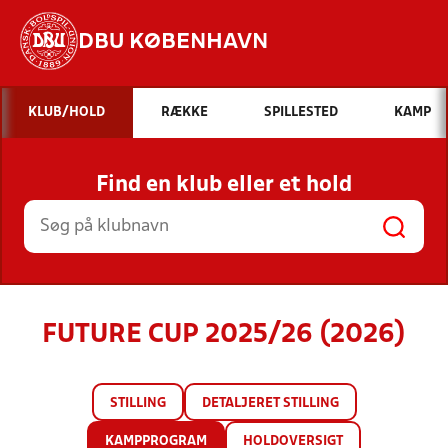
DBU KØBENHAVN
Hvad vil du søge efter?
KLUB/HOLD
RÆKKE
SPILLESTED
KAMP
INDHOLD OG NYHEDER
Find en klub eller et hold
STILLINGER, RESULTATER, KLUBBER OG
HOLD
FUTURE CUP 2025/26 (2026)
STILLING
DETALJERET STILLING
KAMPPROGRAM
HOLDOVERSIGT