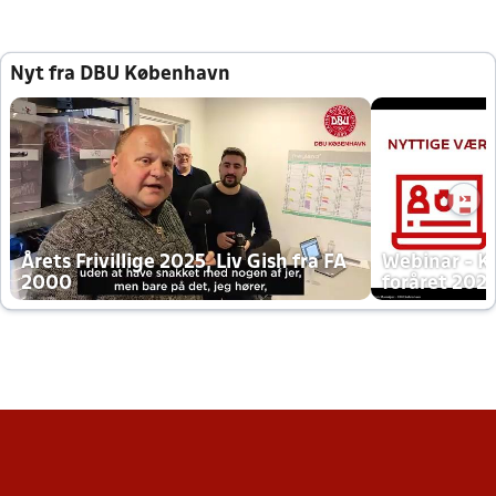
Nyt fra DBU København
Årets Frivillige 2025, Liv Gish fra FA
Webinar - K
2000
foråret 202