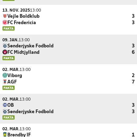
13. NOV. 2025
13:00
Vejle Boldklub
3
FC Fredericia
3
09. JAN.
13:00
Sønderjyske Fodbold
3
FC Midtjylland
6
02. MAR.
13:00
Viborg
2
AGF
7
02. MAR.
13:00
OB
3
Sønderjyske Fodbold
3
02. MAR.
13:00
Brøndby IF
1