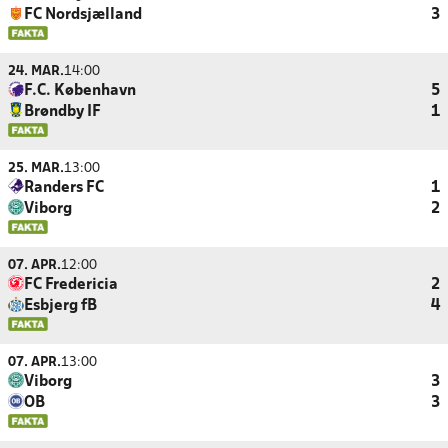
FC Nordsjælland
3
24. MAR.
14:00
F.C. København
5
Brøndby IF
1
25. MAR.
13:00
Randers FC
1
Viborg
2
07. APR.
12:00
FC Fredericia
2
Esbjerg fB
4
07. APR.
13:00
Viborg
3
OB
3