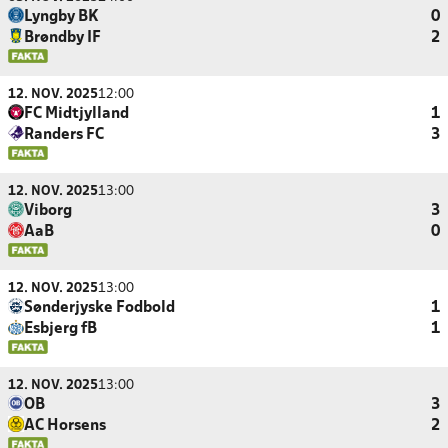
Lyngby BK
0
Brøndby IF
2
12. NOV. 2025
12:00
FC Midtjylland
1
Randers FC
3
12. NOV. 2025
13:00
Viborg
3
AaB
0
12. NOV. 2025
13:00
Sønderjyske Fodbold
1
Esbjerg fB
1
12. NOV. 2025
13:00
OB
3
AC Horsens
2