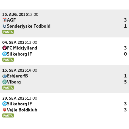
25. AUG. 2025
12:00
AGF
3
Sønderjyske Fodbold
1
04. SEP. 2025
13:00
FC Midtjylland
3
Silkeborg IF
0
15. SEP. 2025
14:00
Esbjerg fB
1
Viborg
5
29. SEP. 2025
13:00
Silkeborg IF
3
Vejle Boldklub
3