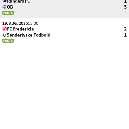
Randers FC
1
OB
5
19. AUG. 2025
13:00
FC Fredericia
2
Sønderjyske Fodbold
1