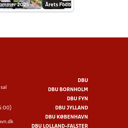
dommer 2025
Årets Fodboldklub 2025 mp4
DBU
 sal
DBU BORNHOLM
Ø
DBU FYN
15:00)
DBU JYLLAND
DBU KØBENHAVN
vn.dk
DBU LOLLAND-FALSTER