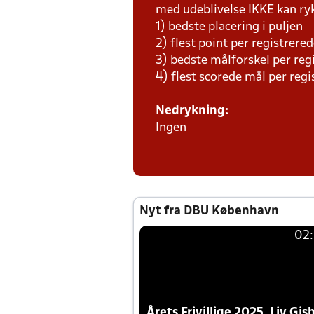
med udeblivelse IKKE kan ry
1) bedste placering i puljen
2) flest point per registre
3) bedste målforskel per r
4) flest scorede mål per reg
Nedrykning:
Ingen
Nyt fra DBU København
02
Årets Frivillige 2025, Liv Gis