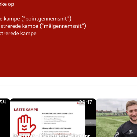
kke op
rede kampe (”pointgennemsnit”)
egistrerede kampe (”målgennemsnit”)
istrerede kampe
:54
29:17
h
Webinar - Kampredigering for