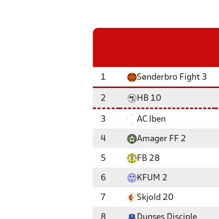
1
Sønderbro Fight 3
2
HB 10
3
AC Iben
4
Amager FF 2
5
FB 28
6
KFUM 2
7
Skjold 20
8
Dunses Disciple