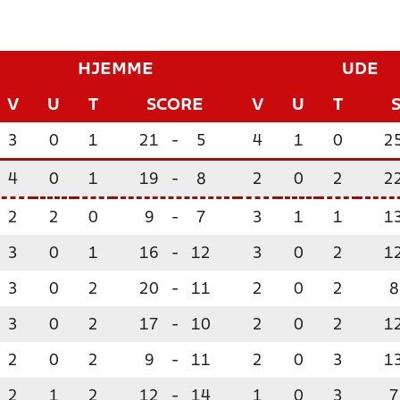
HJEMME
UDE
V
U
T
SCORE
V
U
T
3
0
1
21
-
5
4
1
0
2
4
0
1
19
-
8
2
0
2
2
2
2
0
9
-
7
3
1
1
1
3
0
1
16
-
12
3
0
2
1
3
0
2
20
-
11
2
0
2
8
3
0
2
17
-
10
2
0
2
1
2
0
2
9
-
11
2
0
3
1
2
1
2
12
-
14
1
0
3
7