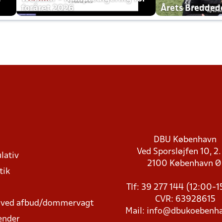
foråret 2026
Årets Bredde
DBU København
Ved Sporsløjfen 10, 2.
lativ
2100 København 
tik
Tlf: 39 277 144 (12:00-
CVR: 63928615
t ved afbud/dommervagt
Mail:
info@dbukoebenha
ender