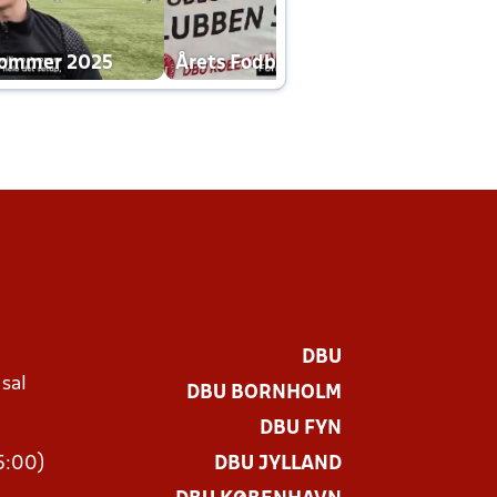
dommer 2025
Årets Fodboldklub 2025 mp4
DBU
 sal
DBU BORNHOLM
Ø
DBU FYN
15:00)
DBU JYLLAND