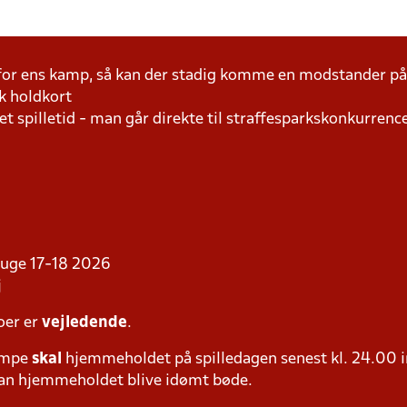
 for ens kamp, så kan der stadig komme en modstander 
k holdkort
t spilletid - man går direkte til straffesparkskonkurrence
i uge 17-18 2026
j
oer er
vejledende
.
ampe
skal
hjemmeholdet på spilledagen senest kl. 24.00 i
 kan hjemmeholdet blive idømt bøde.