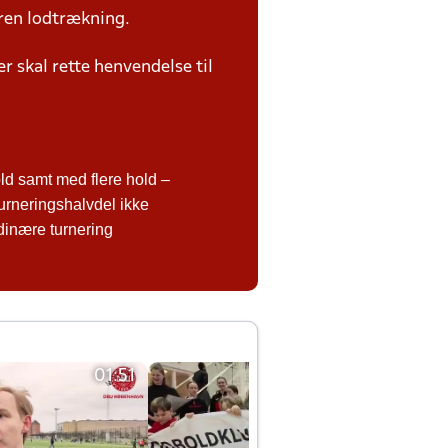
ren lodtrækning.
 skal rette henvendelse til
d samt med flere hold –
urneringshalvdel ikke
rdinære turnering
01:51
01:42