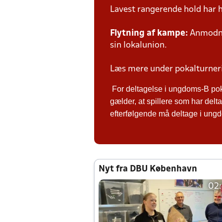
Lavest rangerende hold har 
Flytning af kampe:
Anmodnin
sin lokalunion.
Læs mere under pokalturne
For deltagelse i ungdoms-B po
gælder, at spillere som har de
efterfølgende må deltage i ungdo
Nyt fra DBU København
02