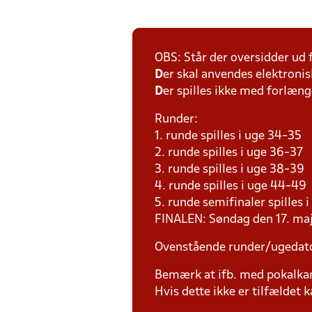
OBS: Står der oversidder ud
D
er skal anvendes elektronis
D
er spilles ikke med forlænge
Runder:
1. runde spilles i uge 34-35
2. runde spilles i uge 36-37
3. runde spilles i uge 38-39
4. runde spilles i uge 44-49
5. runde semifinaler spilles 
FINALEN: Søndag den 17. ma
Ovenstående runder/ugedat
Bemærk at ifb. med pokalk
Hvis dette ikke er tilfældet