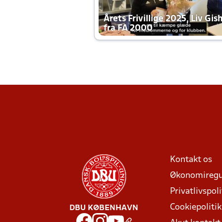
Årets Frivillige 2025, Liv Gis
fra FA 2000
Kontakt os
Økonomiregu
Privatlivspoli
Cookiepolitik
DBU KØBENHAVN