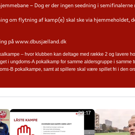
hjemmebane – Dog er der ingen seedning i semifinalerne 
g om flytning af kamp(e) skal ske via hjemmeholdet, der
ring på www.dbusjælland.dk
kalkampe – hvor klubben kan deltage med række 2 og lavere hol
ltaget i ungdoms-A pokalkamp for samme aldersgruppe i samme t
ms-B pokalkampe, samt at spillere skal være spillet fri i den o
:54
29:17