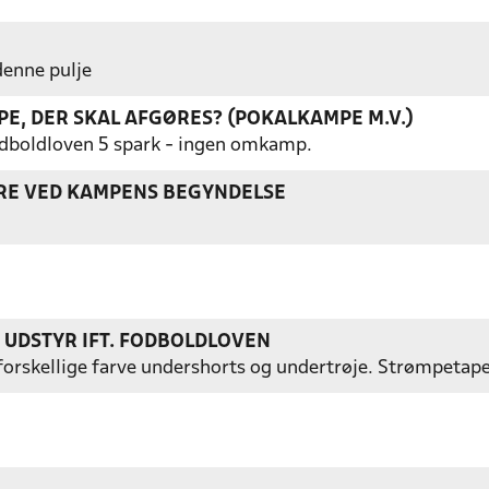
 denne pulje
E, DER SKAL AFGØRES? (POKALKAMPE M.V.)
 Fodboldloven 5 spark - ingen omkamp.
ERE VED KAMPENS BEGYNDELSE
S UDSTYR IFT. FODBOLDLOVEN
ed forskellige farve undershorts og undertrøje. Strømpetap