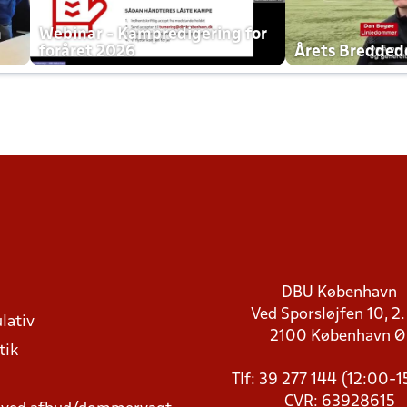
h
Webinar - Kampredigering for
foråret 2026
Årets Bredde
DBU København
Ved Sporsløjfen 10, 2.
lativ
2100 København 
tik
Tlf: 39 277 144 (12:00-
CVR: 63928615