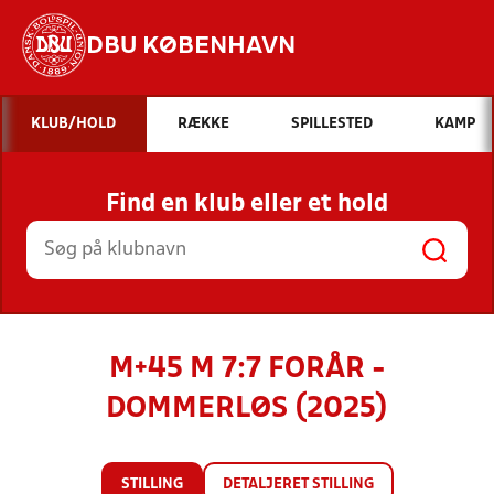
DBU KØBENHAVN
Hvad vil du søge efter?
KLUB/HOLD
RÆKKE
SPILLESTED
KAMP
INDHOLD OG NYHEDER
Find en klub eller et hold
STILLINGER, RESULTATER, KLUBBER OG
HOLD
M+45 M 7:7 FORÅR -
DOMMERLØS (2025)
STILLING
DETALJERET STILLING