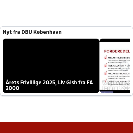
Nyt fra DBU København
Årets Frivillige 2025, Liv Gish fra FA
Webinar - K
2000
foråret 202