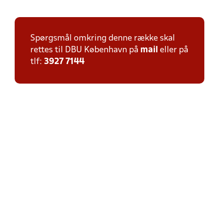
Spørgsmål omkring denne række skal
rettes til DBU København på
mail
eller på
tlf:
3927 7144