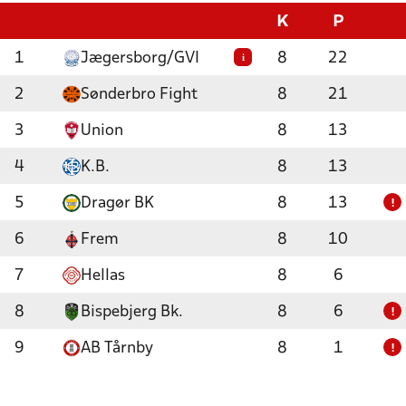
K
P
1
Jægersborg/GVI
8
22
i
2
Sønderbro Fight
8
21
3
Union
8
13
4
K.B.
8
13
5
Dragør BK
8
13
!
6
Frem
8
10
7
Hellas
8
6
8
Bispebjerg Bk.
8
6
!
9
AB Tårnby
8
1
!