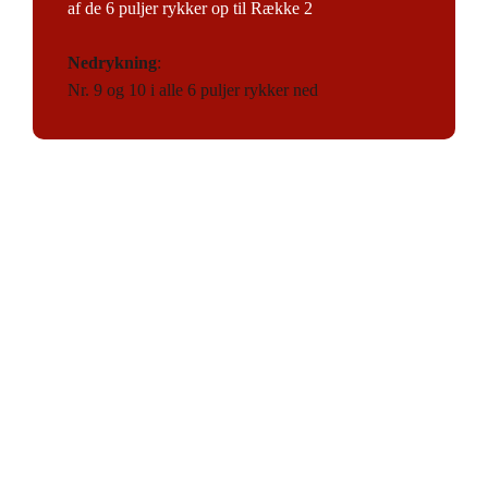
af de 6 puljer rykker op til Række 2
Nedrykning
:
Nr. 9 og 10 i alle 6 puljer rykker ned