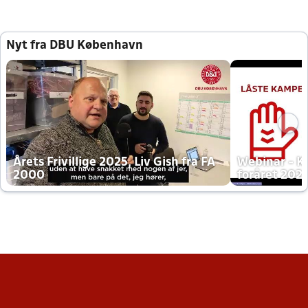
Nyt fra DBU København
Årets Frivillige 2025, Liv Gish fra FA
Webinar - K
2000
foråret 202