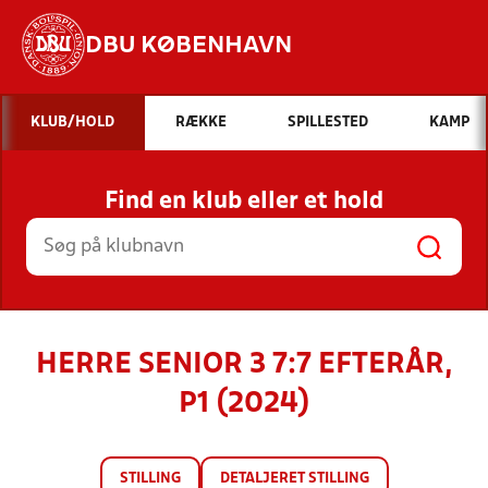
DBU KØBENHAVN
Hvad vil du søge efter?
KLUB/HOLD
RÆKKE
SPILLESTED
KAMP
INDHOLD OG NYHEDER
Find en klub eller et hold
STILLINGER, RESULTATER, KLUBBER OG
HOLD
HERRE SENIOR 3 7:7 EFTERÅR,
P1 (2024)
STILLING
DETALJERET STILLING