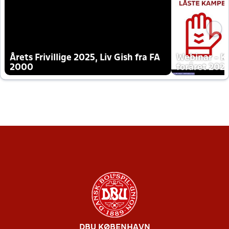
Årets Frivillige 2025, Liv Gish fra FA
Webinar - K
2000
foråret 202
DBU KØBENHAVN