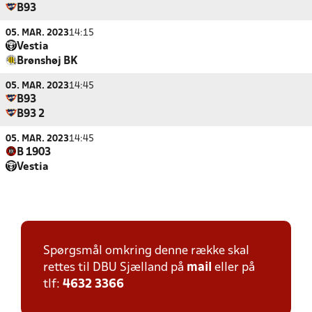
B93
05. MAR. 2023
14:15
Vestia
Brønshøj BK
05. MAR. 2023
14:45
B93
B93 2
05. MAR. 2023
14:45
B 1903
Vestia
Spørgsmål omkring denne række skal
rettes til DBU Sjælland på
mail
eller på
tlf:
4632 3366