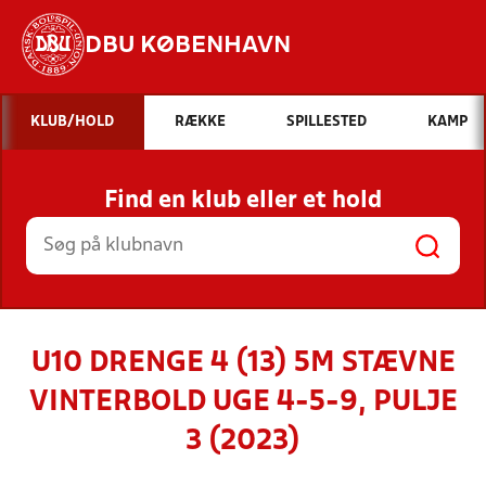
DBU KØBENHAVN
Hvad vil du søge efter?
KLUB/HOLD
RÆKKE
SPILLESTED
KAMP
INDHOLD OG NYHEDER
Find en klub eller et hold
STILLINGER, RESULTATER, KLUBBER OG
HOLD
U10 DRENGE 4 (13) 5M STÆVNE
VINTERBOLD UGE 4-5-9, PULJE
3 (2023)