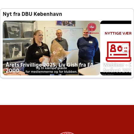
Nyt fra DBU København
Årets Frivillige 2025, Liv Gish fra FA
Webinar - K
2000
foråret 202