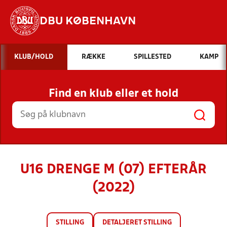
DBU KØBENHAVN
Hvad vil du søge efter?
KLUB/HOLD
RÆKKE
SPILLESTED
KAMP
INDHOLD OG NYHEDER
Find en klub eller et hold
STILLINGER, RESULTATER, KLUBBER OG
HOLD
U16 DRENGE M (07) EFTERÅR
(2022)
STILLING
DETALJERET STILLING