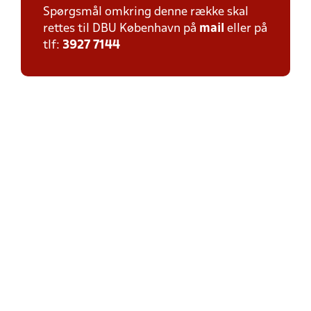
Spørgsmål omkring denne række skal
rettes til DBU København på
mail
eller på
tlf:
3927 7144