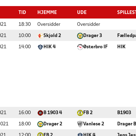
TID
HJEMME
UDE
SPILLES
021
18:30
Oversidder
Oversidder
021
10:00
Skjold 2
Dragør 3
Fælledp
021
14:00
HIK 4
Østerbro IF
HIK
021
16:00
B 1903 4
FB 2
B1903
2021
18:00
Dragør 2
Vanløse 2
Dragør 
021
12:00
FB 2
HIK 4
Jens Jes