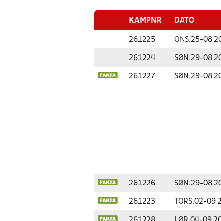
KAMPNR
DATO
261225
ONS.
25-08 2
261224
SØN.
29-08 2
261227
SØN.
29-08 2
261226
SØN.
29-08 2
261223
TORS.
02-09 
261228
LØR.
04-09 2