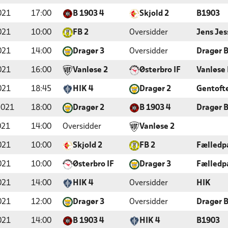
021
17:00
B 1903 4
Skjold 2
B1903
021
10:00
FB 2
Oversidder
Jens Jes
021
14:00
Dragør 3
Oversidder
Dragør 
021
16:00
Vanløse 2
Østerbro IF
Vanløse
021
18:45
HIK 4
Dragør 2
Gentofte
2021
18:00
Dragør 2
B 1903 4
Dragør 
021
14:00
Oversidder
Vanløse 2
021
10:00
Skjold 2
FB 2
Fælledp
021
10:00
Østerbro IF
Dragør 3
Fælledp
021
14:00
HIK 4
Oversidder
HIK
021
12:00
Dragør 3
Oversidder
Dragør 
021
14:00
B 1903 4
HIK 4
B1903