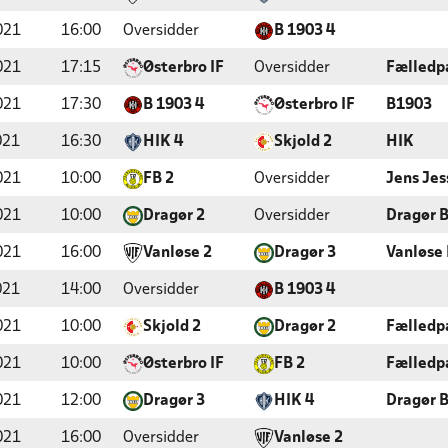
021
16:00
Oversidder
B 1903 4
021
17:15
Østerbro IF
Oversidder
Fælledp
021
17:30
B 1903 4
Østerbro IF
B1903
021
16:30
HIK 4
Skjold 2
HIK
021
10:00
FB 2
Oversidder
Jens Jes
021
10:00
Dragør 2
Oversidder
Dragør 
021
16:00
Vanløse 2
Dragør 3
Vanløse
021
14:00
Oversidder
B 1903 4
021
10:00
Skjold 2
Dragør 2
Fælledp
021
10:00
Østerbro IF
FB 2
Fælledp
021
12:00
Dragør 3
HIK 4
Dragør 
021
16:00
Oversidder
Vanløse 2