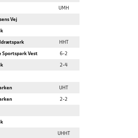
UMH
sens Vej
Bk
 Idrætspark
HHT
 Sportspark Vest
6
-
2
Bk
2
-
4
arken
UHT
arken
2
-
2
Bk
UHHT