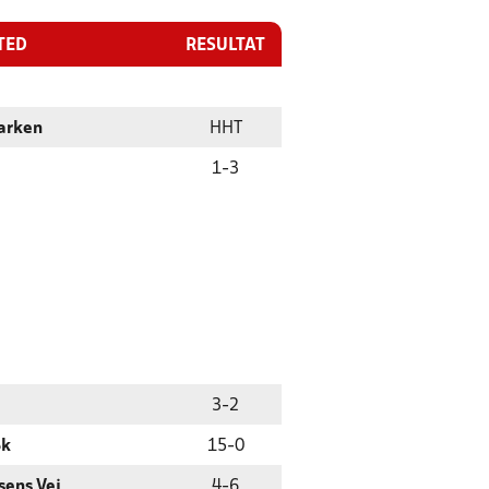
TED
RESULTAT
arken
HHT
1
-
3
3
-
2
Bk
15
-
0
sens Vej
4
-
6