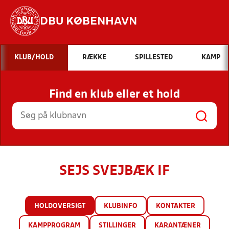
DBU KØBENHAVN
Hvad vil du søge efter?
KLUB/HOLD
RÆKKE
SPILLESTED
KAMP
INDHOLD OG NYHEDER
Find en klub eller et hold
STILLINGER, RESULTATER, KLUBBER OG
HOLD
SEJS SVEJBÆK IF
HOLDOVERSIGT
KLUBINFO
KONTAKTER
KAMPPROGRAM
STILLINGER
KARANTÆNER