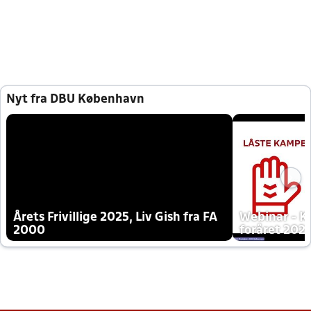
Nyt fra DBU København
Årets Frivillige 2025, Liv Gish fra FA
Webinar - K
2000
foråret 202