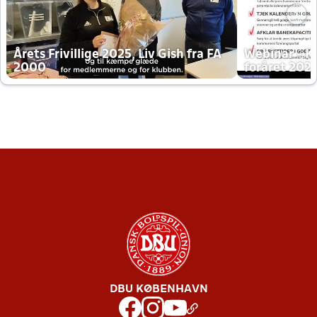
Årets Frivillige 2025, Liv Gish fra FA
Webinar - K
2000
foråret 202
DBU KØBENHAVN