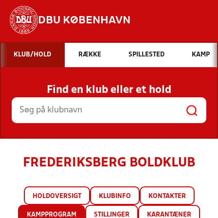
DBU KØBENHAVN
Hvad vil du søge efter?
KLUB/HOLD
RÆKKE
SPILLESTED
KAMP
INDHOLD OG NYHEDER
Find en klub eller et hold
STILLINGER, RESULTATER, KLUBBER OG
HOLD
FREDERIKSBERG BOLDKLUB
HOLDOVERSIGT
KLUBINFO
KONTAKTER
KAMPPROGRAM
STILLINGER
KARANTÆNER