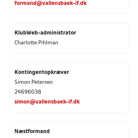
formand@vallensbaek-if.dk
KlubWeb-administrator
Charlotte Pihlman
Kontingentopkræver
Simon Petersen
24696038
simon@vallensbaek-if.dk
Næstformand