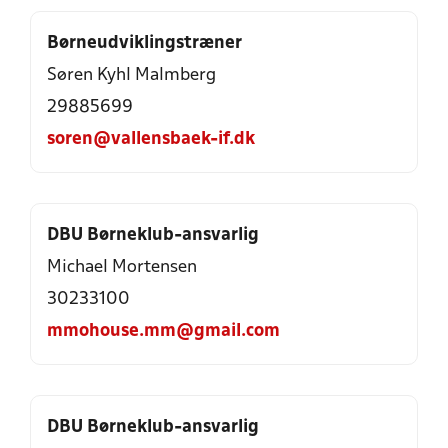
Børneudviklingstræner
Søren Kyhl Malmberg
29885699
soren@vallensbaek-if.dk
DBU Børneklub-ansvarlig
Michael Mortensen
30233100
mmohouse.mm@gmail.com
DBU Børneklub-ansvarlig