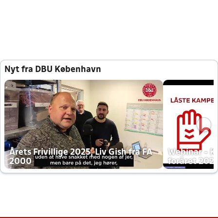
Nyt fra DBU København
Årets Frivillige 2025, Liv Gish fra FA
Webinar - K
2000
foråret 202