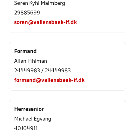
Søren Kyhl Malmberg
29885699
soren@vallensbaek-if.dk
Formand
Allan Pihlman
24449983
/
24449983
formand@vallensbaek-if.dk
Herresenior
Michael Egvang
40104911