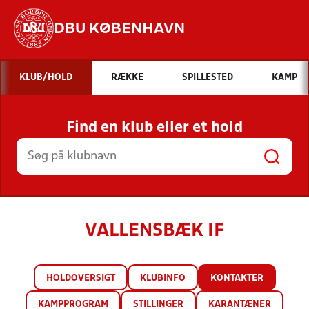
DBU KØBENHAVN
Hvad vil du søge efter?
KLUB/HOLD
RÆKKE
SPILLESTED
KAMP
INDHOLD OG NYHEDER
Find en klub eller et hold
STILLINGER, RESULTATER, KLUBBER OG
HOLD
VALLENSBÆK IF
HOLDOVERSIGT
KLUBINFO
KONTAKTER
KAMPPROGRAM
STILLINGER
KARANTÆNER