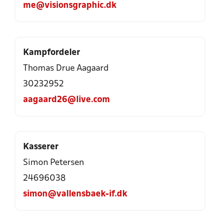
me@visionsgraphic.dk
Kampfordeler
Thomas Drue Aagaard
30232952
aagaard26@live.com
Kasserer
Simon Petersen
24696038
simon@vallensbaek-if.dk