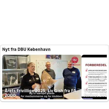
Nyt fra DBU København
Årets Frivillige 2025, Liv Gish fra FA
Webinar - K
2000
foråret 202