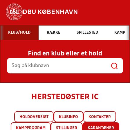
DBU KØBENHAVN
Hvad vil du søge efter?
KLUB/HOLD
RÆKKE
SPILLESTED
KAMP
INDHOLD OG NYHEDER
Find en klub eller et hold
STILLINGER, RESULTATER, KLUBBER OG
HOLD
HERSTEDØSTER IC
HOLDOVERSIGT
KLUBINFO
KONTAKTER
KAMPPROGRAM
STILLINGER
KARANTÆNER