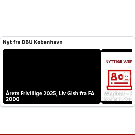
Nyt fra DBU København
Årets Frivillige 2025, Liv Gish fra FA
Webinar - K
2000
foråret 202