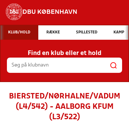
DBU KØBENHAVN
Hvad vil du søge efter?
KLUB/HOLD
RÆKKE
SPILLESTED
KAMP
INDHOLD OG NYHEDER
Find en klub eller et hold
STILLINGER, RESULTATER, KLUBBER OG
HOLD
BIERSTED/NØRHALNE/VADUM
(L4/542) - AALBORG KFUM
(L3/522)