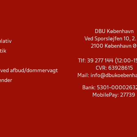
DBU København
Ved Sporsløjfen 10, 2.
lativ
2100 København 
tik
Tlf: 39 277 144 (12:00-
CVR: 63928615
t ved afbud/dommervagt
Mail:
info@dbukoebenha
ender
Bank: 5301-000026
MobilePay: 27739