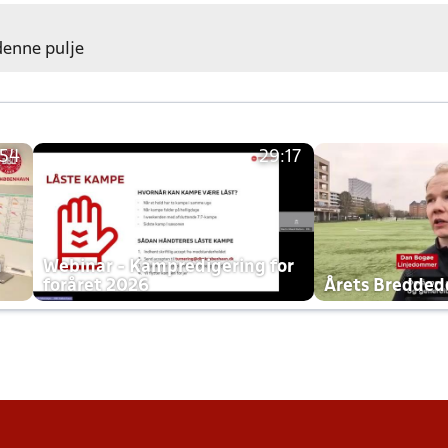
 denne pulje
:54
29:17
h
Webinar - Kampredigering for
foråret 2026
Årets Bredde